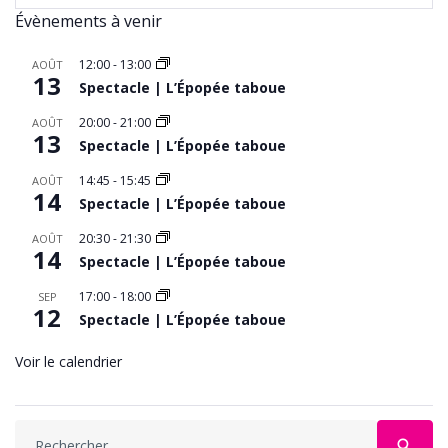
Évènements à venir
12:00
-
13:00
AOÛT
13
Spectacle | L’Épopée taboue
20:00
-
21:00
AOÛT
13
Spectacle | L’Épopée taboue
14:45
-
15:45
AOÛT
14
Spectacle | L’Épopée taboue
20:30
-
21:30
AOÛT
14
Spectacle | L’Épopée taboue
17:00
-
18:00
SEP
12
Spectacle | L’Épopée taboue
Voir le calendrier
Search
search