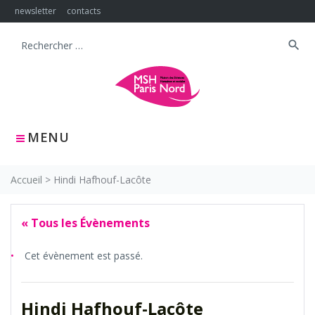
Skip
newsletter
contacts
to
content
search
Search
for:
MENU
Accueil
>
Hindi Hafhouf-Lacôte
« Tous les Évènements
Cet évènement est passé.
Hindi Hafhouf-Lacôte