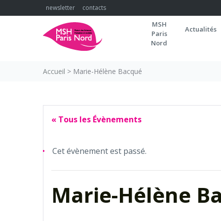
Skip
newsletter
contacts
to
MSH
content
Actualités
Paris
Nord
Accueil
>
Marie-Hélène Bacqué
« Tous les Évènements
Cet évènement est passé.
Marie-Hélène B