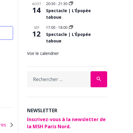
20:30
-
21:30
AOÛT
14
Spectacle | L’Épopée
taboue
17:00
-
18:00
SEP
12
Spectacle | L’Épopée
taboue
Voir le calendrier
Search
search
for:
NEWSLETTER
Inscrivez-vous à la newsletter de
res
la MSH Paris Nord.