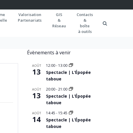
rme
Valorisation
GIS
Contacts
elle
Partenariats
&
&
Réseau
boîte
à outils
Évènements à venir
12:00
-
13:00
AOÛT
13
Spectacle | L’Épopée
taboue
20:00
-
21:00
AOÛT
13
Spectacle | L’Épopée
taboue
14:45
-
15:45
AOÛT
14
Spectacle | L’Épopée
taboue