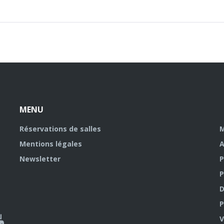
MENU
Réservations de salles
M
Mentions légales
A
Newsletter
P
P
D
P
ky
al
V