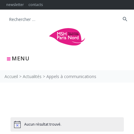
Skip
newsletter
contacts
to
content
search
Search
for:
MENU
Accueil
>
Actualités
>
Appels à communications
Aucun résultat trouvé.