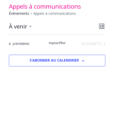
Appels à communications
Évènements
Appels à communications
NAVIG
Navig
À venir
LISTE
PAR
de
Sélectionnez
CONS
vues
une
Évèn
Aujourd’hui
ÉVÈNEMENTS
SUIVANTS
date.
Évènements
précédents
S’ABONNER AU CALENDRIER