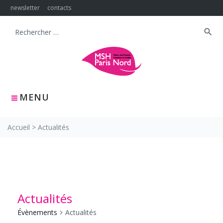
Skip
newsletter
contacts
to
content
search
Search
for:
MENU
Accueil
>
Actualités
Actualités
Évènements
Actualités