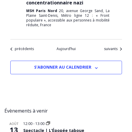
concentrationnaire nazi
MSH Paris Nord
20, avenue George Sand, La
Plaine Saint-Denis, Métro ligne 12 : « Front
populaire », accessible aux personnes à mobilité
réduite, France
Évènements
Évènements
précédents
Aujourd’hui
suivants
S’ABONNER AU CALENDRIER
Évènements à venir
12:00
-
13:00
AOÛT
13
Spectacle | L’Épopée taboue