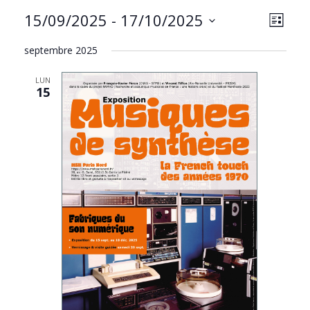
NAVIG
Navig
15/09/2025
 - 
17/10/2025
LISTE
PAR
de
Sélectionnez
CONS
vues
septembre 2025
une
Évèn
date.
LUN
15