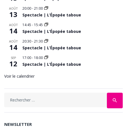
20:00
-
21:00
AOÛT
13
Spectacle | L’Épopée taboue
14:45
-
15:45
AOÛT
14
Spectacle | L’Épopée taboue
20:30
-
21:30
AOÛT
14
Spectacle | L’Épopée taboue
17:00
-
18:00
SEP
12
Spectacle | L’Épopée taboue
Voir le calendrier
Search
search
for:
NEWSLETTER