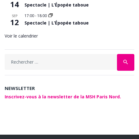
14
Spectacle | L’Épopée taboue
17:00
-
18:00
SEP
12
Spectacle | L’Épopée taboue
Voir le calendrier
Search
search
for:
NEWSLETTER
Inscrivez-vous à la newsletter de la MSH Paris Nord.