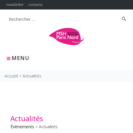
Skip
newsletter
contacts
to
content
search
Search
for:
MENU
Accueil
>
Actualités
Actualités
Évènements
Actualités