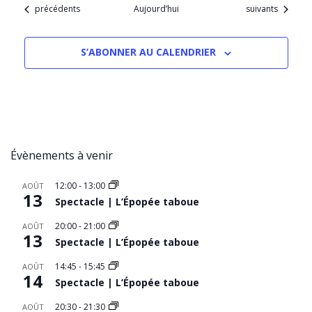
Évènements
Évènements
précédents
Aujourd’hui
suivants
S’ABONNER AU CALENDRIER
Évènements à venir
12:00
-
13:00
AOÛT
13
Spectacle | L’Épopée taboue
20:00
-
21:00
AOÛT
13
Spectacle | L’Épopée taboue
14:45
-
15:45
AOÛT
14
Spectacle | L’Épopée taboue
20:30
-
21:30
AOÛT