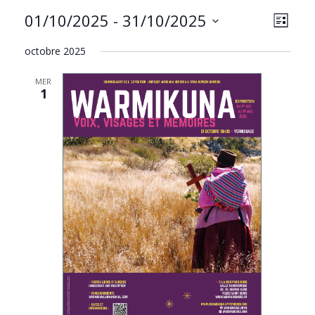
NAVIG
Navig
01/10/2025
 - 
31/10/2025
LISTE
PAR
de
Sélectionnez
CONS
vues
octobre 2025
une
Évèn
date.
MER
1