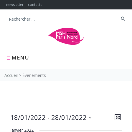
Skip
newsletter
contacts
to
content
search
Search
for:
MENU
Accueil
>
Évènements
NAVIG
Navig
18/01/2022
 - 
28/01/2022
LISTE
PAR
de
Sélectionnez
CONS
vues
janvier 2022
une