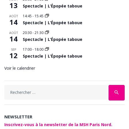
13
Spectacle | L’Épopée taboue
14:45
-
15:45
AOÛT
14
Spectacle | L’Épopée taboue
20:30
-
21:30
AOÛT
14
Spectacle | L’Épopée taboue
17:00
-
18:00
SEP
12
Spectacle | L’Épopée taboue
Voir le calendrier
Search
search
for:
NEWSLETTER
Inscrivez-vous à la newsletter de la MSH Paris Nord.