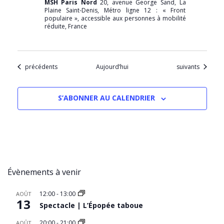
MSH Paris Nord
20, avenue George Sand, La
Plaine Saint-Denis, Métro ligne 12 : « Front
populaire », accessible aux personnes à mobilité
réduite, France
Évènements
Évènements
précédents
Aujourd’hui
suivants
S’ABONNER AU CALENDRIER
Évènements à venir
12:00
-
13:00
AOÛT
13
Spectacle | L’Épopée taboue
20:00
-
21:00
AOÛT