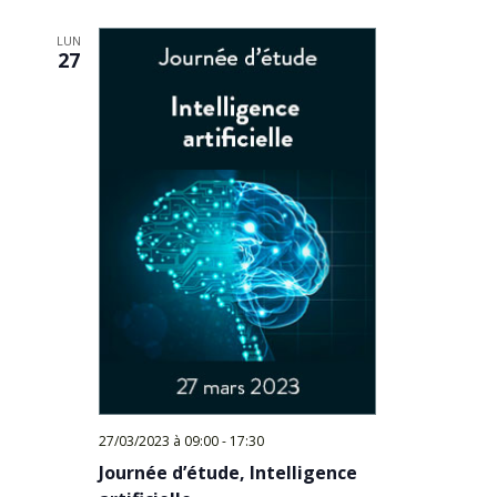
Évèn
date.
LUN
27
27/03/2023 à 09:00
-
17:30
Journée d’étude, Intelligence