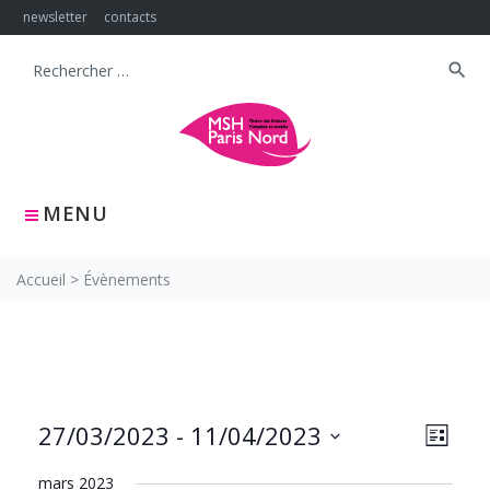
Skip
newsletter
contacts
to
content
search
Search
for:
MENU
Accueil
>
Évènements
NAVIG
Navig
27/03/2023
 - 
11/04/2023
LISTE
PAR
de
Sélectionnez
CONS
vues
mars 2023
une