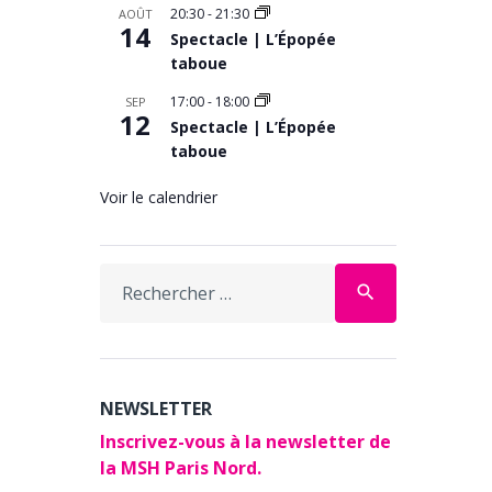
20:30
-
21:30
AOÛT
14
Spectacle | L’Épopée
taboue
17:00
-
18:00
SEP
12
Spectacle | L’Épopée
taboue
Voir le calendrier
Search
search
for:
NEWSLETTER
Inscrivez-vous à la newsletter de
la MSH Paris Nord.