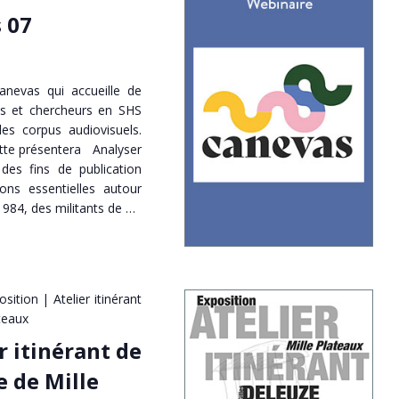
 07
nevas qui accueille de
es et chercheurs en SHS
des corpus audiovisuels.
tte présentera Analyser
des fins de publication
ions essentielles autour
984, des militants de …
osition | Atelier itinérant
teaux
r itinérant de
e de Mille