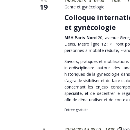
19/04/2023 à 09:00
-
18:30
MER
19
Genre et gynécologie
Colloque internati
et gynécologie
MSH Paris Nord
20, avenue Georg
Denis, Métro ligne 12 : « Front po
personnes à mobilité réduite, Fran
Savoirs, pratiques et mobilisations
interdisciplinaire autour des an
historiques de la gynécologie dans
s’agira de visibiliser et de faire dia
concernant les enjeux contempora
spécialité, et de décentrer le rega
afin de dénaturaliser et de contextu
Entrée gratuite
20/04/2023 à 08:00
-
18:00
Exp
JEU