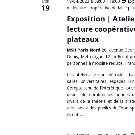
19/04/2023 à 08:00
-
18:00
Exp
MER
19
de lecture coopérative de Mille pla
Exposition | Atelie
lecture coopérativ
plateaux
MSH Paris Nord
20, avenue Georg
Denis, Métro ligne 12 : « Front po
personnes à mobilité réduite, Fran
Les ateliers se sont déroulés da
salles universitaires espaces urb
Compte tenu de l'intérêt que l'ouv
depuis de nombreuses années dan
divers de la théorie et de la prati
adressés à des publics de "non spéc
ils ont …