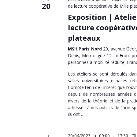
20
de lecture coopérative de Mille pla
Exposition | Atelie
lecture coopérativ
plateaux
MSH Paris Nord
20, avenue Georg
Denis, Métro ligne 12 : « Front po
personnes à mobilité réduite, Fran
Les ateliers se sont déroulés da
salles universitaires espaces urb
Compte tenu de l'intérêt que l'ouv
depuis de nombreuses années dan
divers de la théorie et de la prati
adressés à des publics de "non spéc
ils ont …
20/04/2023 à 09:00
-
17:30
JEU