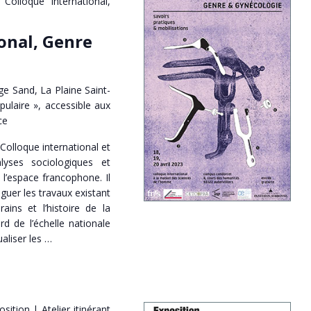
Colloque international,
onal, Genre
e Sand, La Plaine Saint-
pulaire », accessible aux
ce
 Colloque international et
alyses sociologiques et
 l’espace francophone. Il
loguer les travaux existant
ins et l’histoire de la
rd de l’échelle nationale
aliser les …
osition | Atelier itinérant