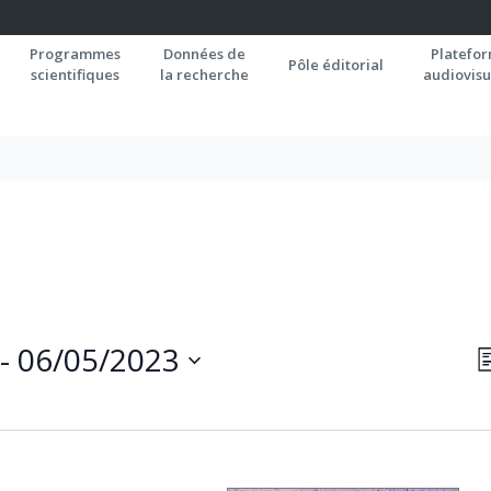
Programmes
Données de
Platefo
Pôle éditorial
scientifiques
la recherche
audiovisu
N
 - 
06/05/2023
L
P
C