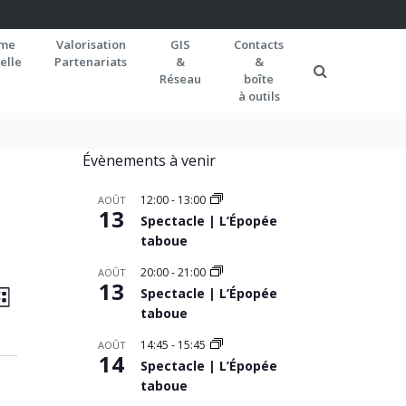
rme
Valorisation
GIS
Contacts
elle
Partenariats
&
&
Réseau
boîte
à outils
Évènements à venir
12:00
-
13:00
AOÛT
13
Spectacle | L’Épopée
taboue
20:00
-
21:00
AOÛT
AVIGATION
13
Navigation
Spectacle | L’Épopée
ISTE
de
taboue
AR
vues
ONSULTATIONS
14:45
-
15:45
AOÛT
14
Spectacle | L’Épopée
Évènement
taboue