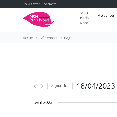
Skip
newsletter
contacts
to
MSH
content
Actualités
Paris
Nord
Accueil
>
Évènements
>
Page 2
18/04/2023
Aujourd’hui
Sélectionnez
une
avril 2023
date.