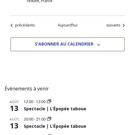
réduite, France
Évènements
Évènements
précédents
Aujourd’hui
suivants
S’ABONNER AU CALENDRIER
Évènements à venir
12:00
-
13:00
AOÛT
13
Spectacle | L’Épopée taboue
20:00
-
21:00
AOÛT
13
Spectacle | L’Épopée taboue