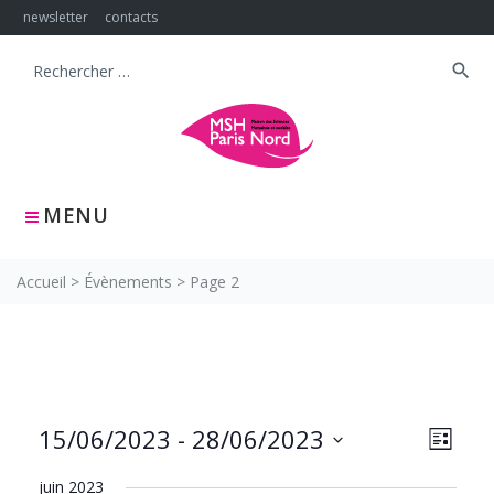
Skip
newsletter
contacts
to
content
search
Search
for:
MENU
Accueil
>
Évènements
>
Page 2
NAVIG
Navig
15/06/2023
 - 
28/06/2023
LISTE
PAR
de
Sélectionnez
CONS
vues
juin 2023
une