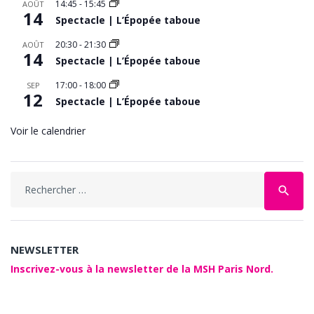
14:45
-
15:45
AOÛT
14
Spectacle | L’Épopée taboue
20:30
-
21:30
AOÛT
14
Spectacle | L’Épopée taboue
17:00
-
18:00
SEP
12
Spectacle | L’Épopée taboue
Voir le calendrier
Search
search
for:
NEWSLETTER
Inscrivez-vous à la newsletter de la MSH Paris Nord.