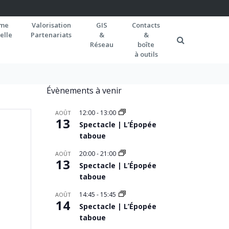
rme
Valorisation
GIS
Contacts
elle
Partenariats
&
&
Réseau
boîte
à outils
Évènements à venir
12:00
-
13:00
AOÛT
13
Spectacle | L’Épopée
taboue
20:00
-
21:00
AOÛT
13
Spectacle | L’Épopée
taboue
14:45
-
15:45
AOÛT
14
Spectacle | L’Épopée
taboue