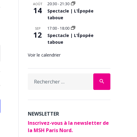
20:30
-
21:30
AOÛT
14
Spectacle | L’Épopée
taboue
17:00
-
18:00
SEP
12
Spectacle | L’Épopée
taboue
Voir le calendrier
Search
search
for:
NEWSLETTER
Inscrivez-vous à la newsletter de
la MSH Paris Nord.