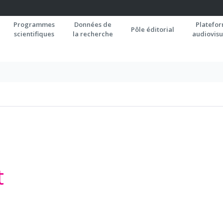
Programmes
Données de
Platefo
Pôle éditorial
scientifiques
la recherche
audiovisu
t