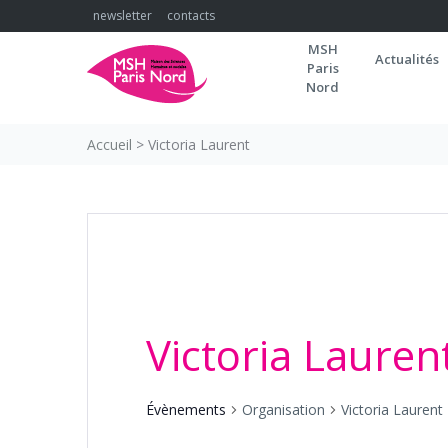
Skip
newsletter
contacts
to
MSH
content
Actualités
Paris
Nord
Accueil
>
Victoria Laurent
Victoria Lauren
Évènements
Organisation
Victoria Laurent