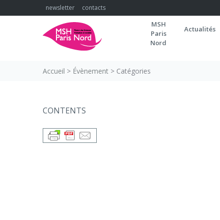
Skip
newsletter
contacts
to
MSH
content
Actualités
Paris
Nord
Accueil
>
Évènement
>
Catégories
Catégories
CONTENTS