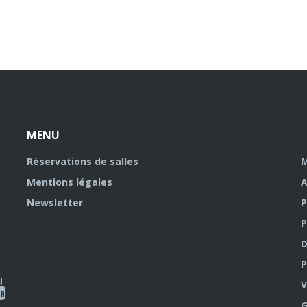
MENU
Réservations de salles
M
Mentions légales
A
Newsletter
P
P
D
P
ky
al
V
G