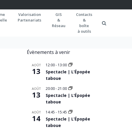
rme
Valorisation
GIS
Contacts
elle
Partenariats
&
&
Réseau
boîte
à outils
Évènements à venir
12:00
-
13:00
AOÛT
13
Spectacle | L’Épopée
taboue
20:00
-
21:00
AOÛT
13
Spectacle | L’Épopée
taboue
14:45
-
15:45
AOÛT
14
Spectacle | L’Épopée
taboue