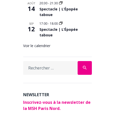
20:30
-
21:30
AOÛT
14
Spectacle | L’Épopée
taboue
17:00
-
18:00
SEP
12
Spectacle | L’Épopée
taboue
Voir le calendrier
Search
search
for:
NEWSLETTER
Inscrivez-vous à la newsletter de
la MSH Paris Nord.