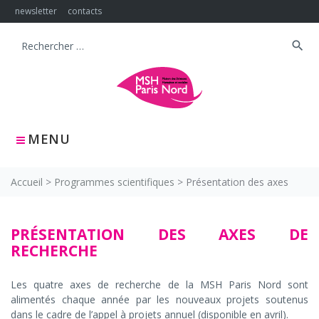
Skip
newsletter
contacts
to
content
search
Search
for:
MENU
Accueil
>
Programmes scientifiques
>
Présentation des axes
Présentation
PRÉSENTATION DES AXES DE
RECHERCHE
des
axes
Les quatre axes de recherche de la MSH Paris Nord sont
alimentés chaque année par les nouveaux projets soutenus
dans le cadre de l’appel à projets annuel (disponible en avril).