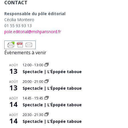
CONTACT
Responsable du pôle éditorial
Cécilia Monteiro
01 55 93 93 13
pole.editorial@mshparisnord.fr
Évènements à venir
12:00
-
13:00
AOÛT
13
Spectacle | L’Épopée taboue
20:00
-
21:00
AOÛT
13
Spectacle | L’Épopée taboue
14:45
-
15:45
AOÛT
14
Spectacle | L’Épopée taboue
20:30
-
21:30
AOÛT
14
Spectacle | L’Épopée taboue