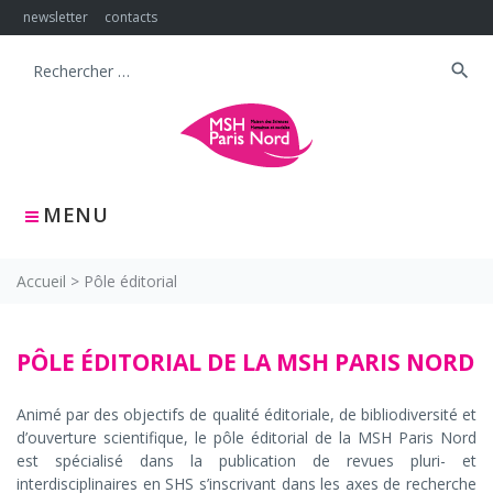
Skip
newsletter
contacts
to
content
search
Search
for:
MENU
Accueil
>
Pôle éditorial
Pôle
PÔLE ÉDITORIAL DE LA MSH PARIS NORD
éditorial
Animé par des objectifs de qualité éditoriale, de bibliodiversité et
d’ouverture scientifique, le pôle éditorial de la MSH Paris Nord
est spécialisé dans la publication de revues pluri- et
interdisciplinaires en SHS s’inscrivant dans les axes de recherche