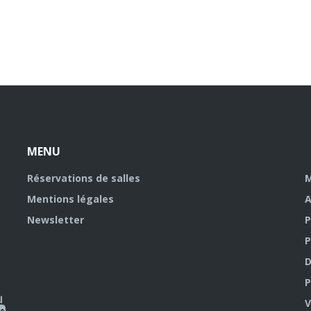
MENU
Réservations de salles
M
Mentions légales
A
Newsletter
P
P
D
P
ky
al
V