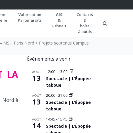
rme
Valorisation
GIS
Contacts
elle
Partenariats
&
&
Réseau
boîte
à outils
 – MSH Paris Nord
>
Projets soutenus Campus
Évènements à venir
T LA
12:00
-
13:00
AOÛT
13
Spectacle | L’Épopée
taboue
20:00
-
21:00
AOÛT
s Nord à
13
Spectacle | L’Épopée
taboue
14:45
-
15:45
AOÛT
14
Spectacle | L’Épopée
taboue