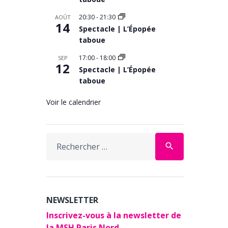
20:30
-
21:30
AOÛT
14
Spectacle | L’Épopée
taboue
17:00
-
18:00
SEP
12
Spectacle | L’Épopée
taboue
Voir le calendrier
Search
search
for:
NEWSLETTER
Inscrivez-vous à la newsletter de
la MSH Paris Nord.