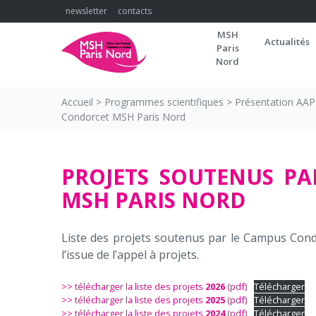
Skip
newsletter
contacts
to
MSH
content
Actualités
Paris
Nord
Accueil
>
Programmes scientifiques
>
Présentation AAP
Condorcet MSH Paris Nord
Projets
PROJETS SOUTENUS PA
MSH PARIS NORD
soutenus
Campus
Liste des projets soutenus par le Campus Cond
l’issue de l’appel à projets.
Condorcet
>> télécharger la liste des projets
2026
(pdf)
Télécharger
>> télécharger la liste des projets
2025
(pdf)
Télécharger
>> télécharger la liste des projets
2024
(pdf)
Télécharger