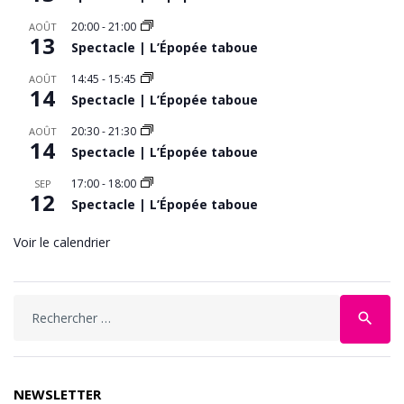
20:00
-
21:00
AOÛT
13
Spectacle | L’Épopée taboue
14:45
-
15:45
AOÛT
14
Spectacle | L’Épopée taboue
20:30
-
21:30
AOÛT
14
Spectacle | L’Épopée taboue
17:00
-
18:00
SEP
12
Spectacle | L’Épopée taboue
Voir le calendrier
search
NEWSLETTER