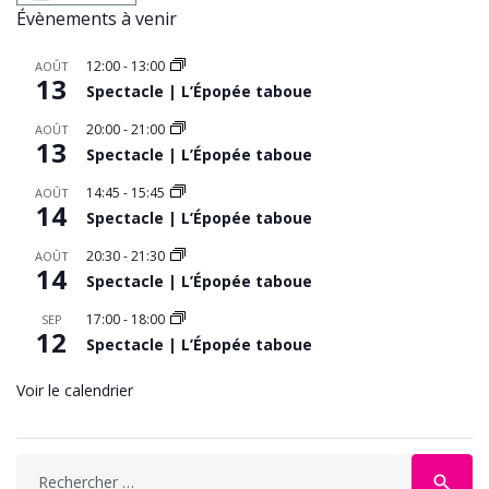
Évènements à venir
12:00
-
13:00
AOÛT
13
Spectacle | L’Épopée taboue
20:00
-
21:00
AOÛT
13
Spectacle | L’Épopée taboue
14:45
-
15:45
AOÛT
14
Spectacle | L’Épopée taboue
20:30
-
21:30
AOÛT
14
Spectacle | L’Épopée taboue
17:00
-
18:00
SEP
12
Spectacle | L’Épopée taboue
Voir le calendrier
search