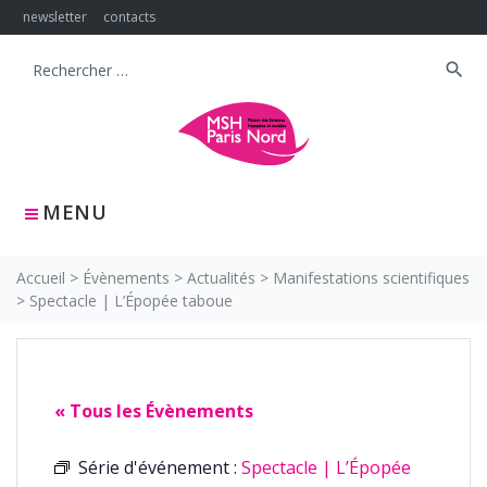
Skip
newsletter
contacts
to
content
search
Search
for:
MENU
Accueil
>
Évènements
>
Actualités
>
Manifestations scientifiques
>
Spectacle | L’Épopée taboue
« Tous les Évènements
Série d'événement :
Spectacle | L’Épopée