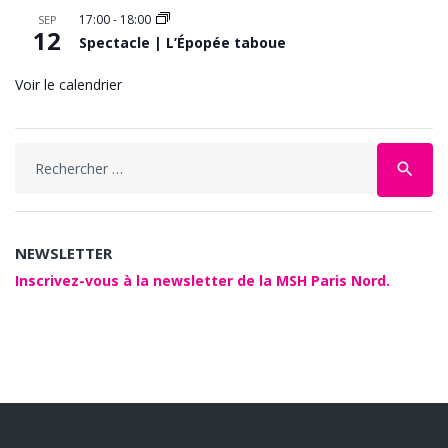
17:00
-
18:00
SEP
12
Spectacle | L’Épopée taboue
Voir le calendrier
Search
search
for:
NEWSLETTER
Inscrivez-vous à la newsletter de la MSH Paris Nord.