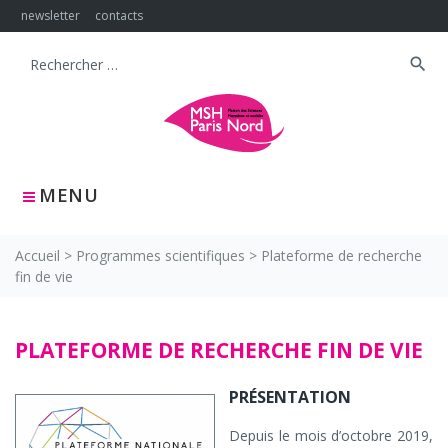
Skip
newsletter
contacts
to
content
search
Search
for:
MENU
Accueil
>
Programmes scientifiques
>
Plateforme de recherche
fin de vie
Plateforme
PLATEFORME DE RECHERCHE FIN DE VIE
de
PRÉSENTATION
recherche
Depuis le mois d’octobre 2019,