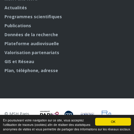
Actualités
Programmes scientifiques
Publications
Données de la recherche
Plateforme audiovisuelle
Valorisation partenariats
GIS et Réseau
Plan, téléphone, adresse
© MSH Paris
Nord
En poursuivant votre navigation sur ce site, vous acceptez
OK
l'utilisation de traceurs (cookies) afin de réaliser des statistiques
anonymes de visites et vous permettre de partager des informations sur les réseaux sociaux.
n/a