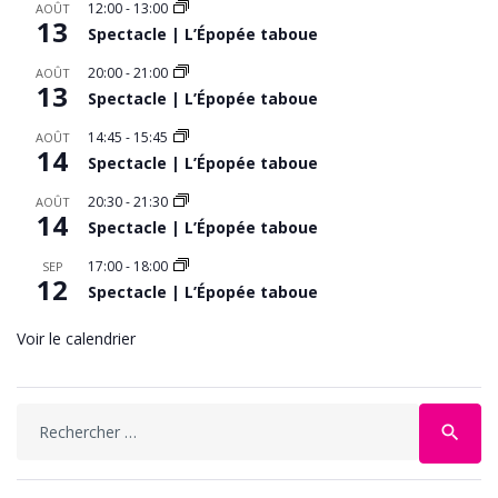
12:00
-
13:00
AOÛT
13
Spectacle | L’Épopée taboue
20:00
-
21:00
AOÛT
13
Spectacle | L’Épopée taboue
14:45
-
15:45
AOÛT
14
Spectacle | L’Épopée taboue
20:30
-
21:30
AOÛT
14
Spectacle | L’Épopée taboue
17:00
-
18:00
SEP
12
Spectacle | L’Épopée taboue
Voir le calendrier
search