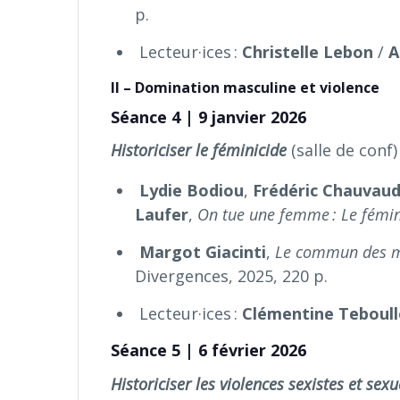
p.
Lecteur·ices :
Christelle Lebon
/
A
II – Domination masculine et violence
Séance 4 | 9 janvier 2026
Historiciser le féminicide
(salle de conf)
Lydie Bodiou
,
Frédéric Chauvau
Laufer
,
On tue une femme : Le féminic
Margot Giacinti
,
Le commun des mor
Divergences, 2025, 220 p.
Lecteur·ices :
Clémentine Teboul
Séance 5 | 6 février 2026
Historiciser les violences sexistes et sex