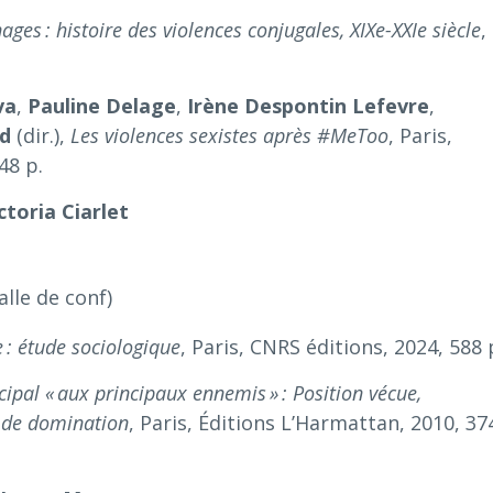
ges : histoire des violences conjugales, XIXe-XXIe siècle
,
va
,
Pauline Delage
,
Irène Despontin Lefevre
,
rd
(dir.),
Les violences sexistes après #MeToo
, Paris,
48 p.
ctoria Ciarlet
alle de conf)
 : étude sociologique
, Paris, CNRS éditions, 2024, 588 
ipal « aux principaux ennemis » : Position vécue,
s de domination
, Paris, Éditions L’Harmattan, 2010, 37