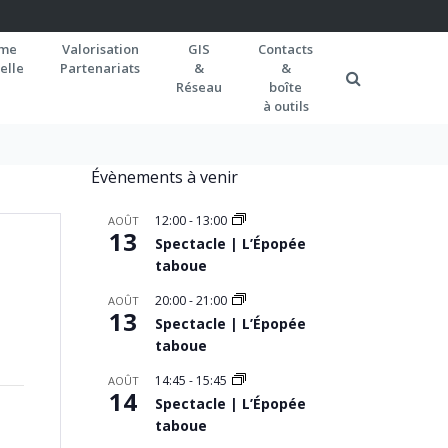
rme
Valorisation
GIS
Contacts
elle
Partenariats
&
&
Réseau
boîte
à outils
Évènements à venir
12:00
-
13:00
AOÛT
13
Spectacle | L’Épopée
taboue
20:00
-
21:00
AOÛT
13
Spectacle | L’Épopée
taboue
14:45
-
15:45
AOÛT
14
Spectacle | L’Épopée
taboue