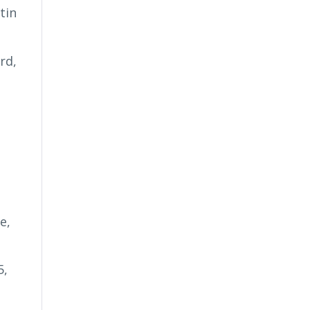
tin
rd,
e,
5,