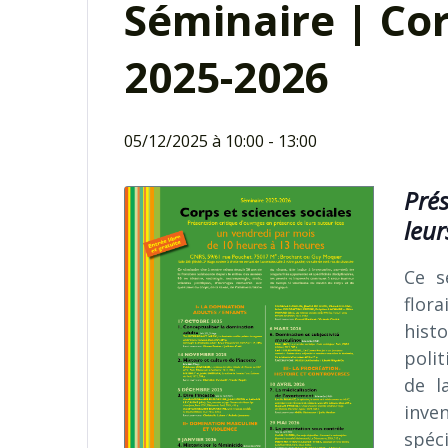
Séminaire | Cor
2025-2026
05/12/2025 à 10:00
-
13:00
Prés
leur
Ce s
flor
hist
poli
de l
inve
spéc