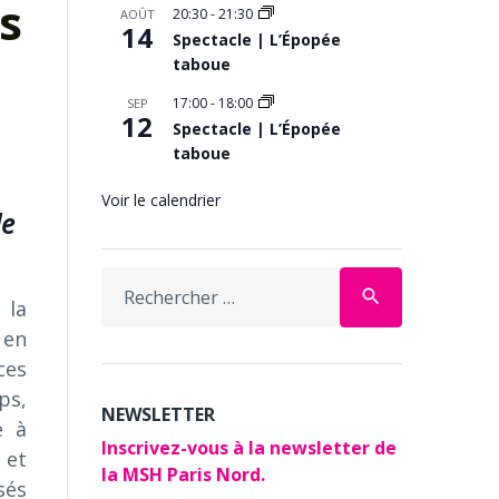
s
20:30
-
21:30
AOÛT
14
Spectacle | L’Épopée
taboue
17:00
-
18:00
SEP
12
Spectacle | L’Épopée
taboue
Voir le calendrier
de
Search
search
for:
 la
 en
ces
ps,
NEWSLETTER
e à
Inscrivez-vous à la newsletter de
 et
la MSH Paris Nord.
sés