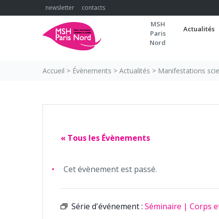
Skip
newsletter
contacts
to
MSH
content
Actualités
Paris
Nord
Accueil
>
Évènements
>
Actualités
>
Manifestations scie
« Tous les Évènements
Cet évènement est passé.
Série d'événement :
Séminaire | Corps e