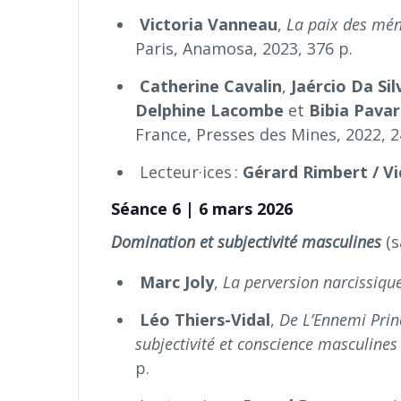
Victoria Vanneau
,
La paix des ména
Paris, Anamosa, 2023, 376 p.
Catherine Cavalin
,
Jaércio Da Sil
Delphine Lacombe
et
Bibia Pava
France, Presses des Mines, 2022, 2
Lecteur·ices :
Gérard Rimbert / Vi
Séance 6 | 6 mars 2026
Domination et subjectivité masculines
(s
Marc
Joly
,
La perversion narcissique
Léo Thiers-Vidal
,
De L’Ennemi Princ
subjectivité et conscience masculine
p.