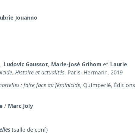
ubrie Jouanno
d
,
Ludovic Gaussot
,
Marie-José Grihom
et
Laurie
ide. Histoire et actualités
, Paris, Hermann, 2019
telles : faire face au féminicide
, Quimperlé, Édition
le
/
Marc Joly
uelles
(salle de conf)