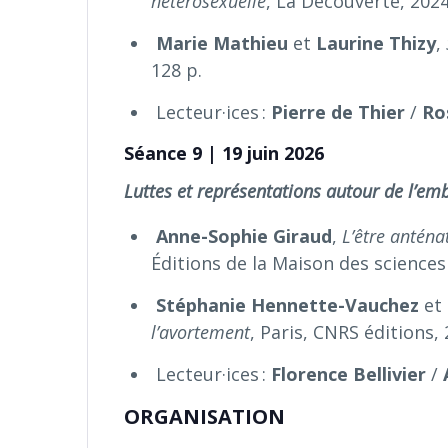
hétérosexuelle
, La Découverte, 2024
Marie Mathieu
et
Laurine Thizy
,
128 p.
Lecteur·ices :
Pierre de Thier
/
Ro
Séance 9 | 19 juin 2026
Luttes et représentations autour de l’e
Anne-Sophie Giraud
,
L’être anténa
Éditions de la Maison des sciences
Stéphanie Hennette-Vauchez
et
l’avortement
, Paris, CNRS éditions, 
Lecteur·ices :
Florence Bellivier
/
ORGANISATION