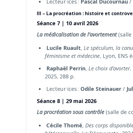
Lecteur·ices :
Pascal Ducournau
III – La procréation : histoire et controv
Séance 7 | 10 avril 2026
La médicalisation de l’avortement
(salle
Lucile Ruault
,
Le spéculum, la canul
féminisme et médecine
, Lyon, ENS é
Raphaël
Perrin
,
Le choix d’avorter
2025, 288 p.
Lecteur·ices :
Odile Steinauer
/
Ju
Séance 8 | 29 mai 2026
La procréation sous contrôle
(salle de c
Cécile Thomé
,
Des corps disponibl