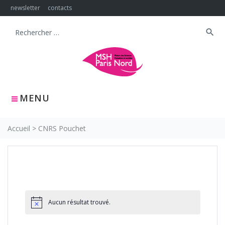
Skip
newsletter
contacts
to
content
search
Search
for:
MENU
Accueil
>
CNRS Pouchet
Aucun résultat trouvé.