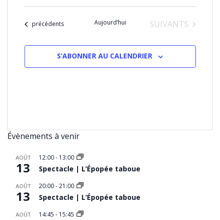
Sélectionnez
une
Aujourd’hui
ÉVÈNEMENTS
SUIVANTS
date.
Évènements
précédents
S’ABONNER AU CALENDRIER
Évènements à venir
12:00
-
13:00
AOÛT
13
Spectacle | L’Épopée taboue
20:00
-
21:00
AOÛT
13
Spectacle | L’Épopée taboue
14:45
-
15:45
AOÛT