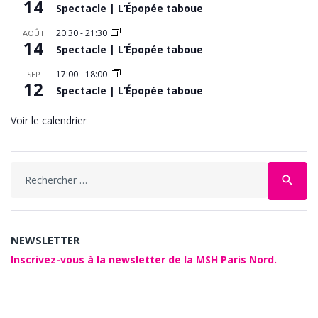
14
Spectacle | L’Épopée taboue
20:30
-
21:30
AOÛT
14
Spectacle | L’Épopée taboue
17:00
-
18:00
SEP
12
Spectacle | L’Épopée taboue
Voir le calendrier
Search
search
for:
NEWSLETTER
Inscrivez-vous à la newsletter de la MSH Paris Nord.