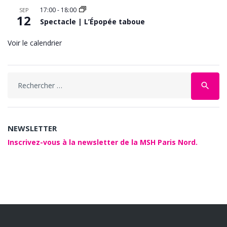
17:00
-
18:00
SEP
12
Spectacle | L’Épopée taboue
Voir le calendrier
Search
search
for:
NEWSLETTER
Inscrivez-vous à la newsletter de la MSH Paris Nord.