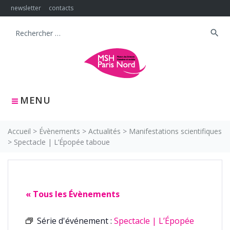
Skip
newsletter
contacts
to
content
search
Search
for:
MENU
Accueil
>
Évènements
>
Actualités
>
Manifestations scientifiques
>
Spectacle | L’Épopée taboue
« Tous les Évènements
Série d'événement :
Spectacle | L’Épopée