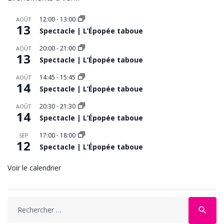
12:00
-
13:00
AOÛT
13
Spectacle | L’Épopée taboue
20:00
-
21:00
AOÛT
13
Spectacle | L’Épopée taboue
14:45
-
15:45
AOÛT
14
Spectacle | L’Épopée taboue
20:30
-
21:30
AOÛT
14
Spectacle | L’Épopée taboue
17:00
-
18:00
SEP
12
Spectacle | L’Épopée taboue
Voir le calendrier
Search
search
for: