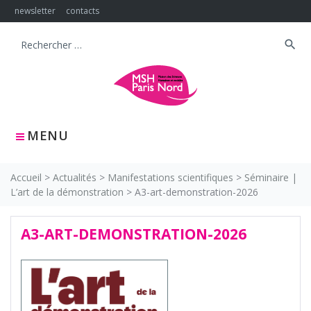
Skip
newsletter
contacts
to
content
search
Search
for:
MENU
Accueil
>
Actualités
>
Manifestations scientifiques
>
Séminaire |
L’art de la démonstration
>
A3-art-demonstration-2026
A3-ART-DEMONSTRATION-2026