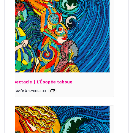
Spectacle | L’Épopée taboue
13 août à 12:00
13:00
-