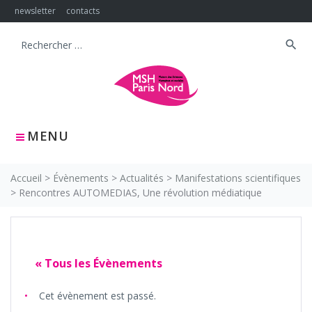
Skip
newsletter
contacts
to
content
search
Search
for:
MENU
Accueil
>
Évènements
>
Actualités
>
Manifestations scientifiques
>
Rencontres AUTOMEDIAS, Une révolution médiatique
« Tous les Évènements
Cet évènement est passé.