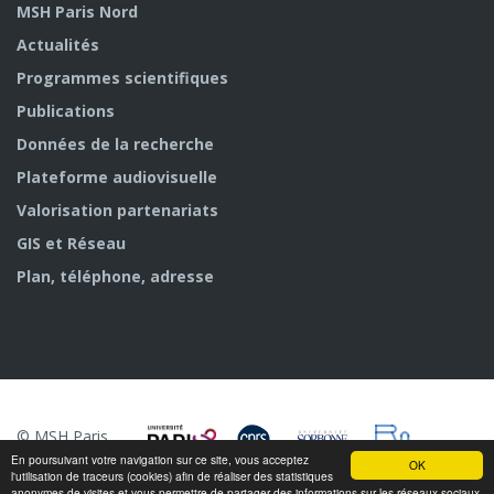
MSH Paris Nord
Actualités
Programmes scientifiques
Publications
Données de la recherche
Plateforme audiovisuelle
Valorisation partenariats
GIS et Réseau
Plan, téléphone, adresse
© MSH Paris
Nord
En poursuivant votre navigation sur ce site, vous acceptez
OK
l'utilisation de traceurs (cookies) afin de réaliser des statistiques
anonymes de visites et vous permettre de partager des informations sur les réseaux sociaux.