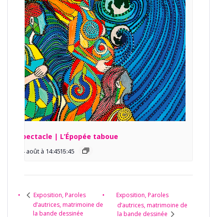
Spectacle | L’Épopée taboue
14 août à 14:45
15:45
-
Exposition, Paroles
Exposition, Paroles
d’autrices, matrimoine de
d’autrices, matrimoine de
la bande dessinée
la bande dessinée