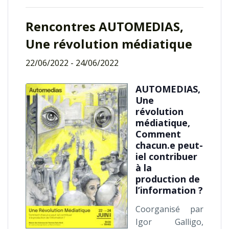
Rencontres AUTOMEDIAS,
Une révolution médiatique
22/06/2022
-
24/06/2022
AUTOMEDIAS,
Une
révolution
médiatique,
Comment
chacun.e peut-
iel contribuer
à la
production de
l’information ?
Coorganisé par
Igor Galligo,