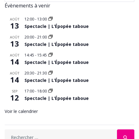
Évènements à venir
12:00
-
13:00
AOÛT
13
Spectacle | L’Épopée taboue
20:00
-
21:00
AOÛT
13
Spectacle | L’Épopée taboue
14:45
-
15:45
AOÛT
14
Spectacle | L’Épopée taboue
20:30
-
21:30
AOÛT
14
Spectacle | L’Épopée taboue
17:00
-
18:00
SEP
12
Spectacle | L’Épopée taboue
Voir le calendrier
Search
search
for: