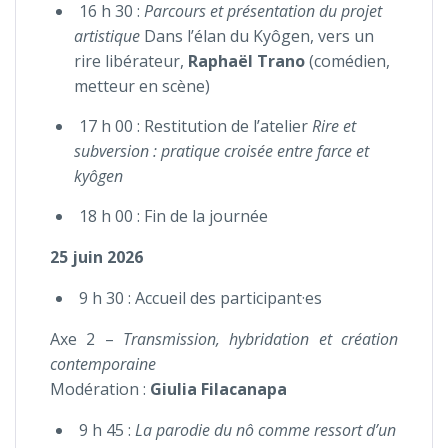
16 h 30 :
Parcours et présentation du projet
artistique
Dans l’élan du Kyôgen, vers un
rire libérateur,
Raphaël Trano
(comédien,
metteur en scène)
17 h 00 : Restitution de l’atelier
Rire et
subversion : pratique croisée entre farce et
kyôgen
18 h 00 : Fin de la journée
25 juin 2026
9 h 30 : Accueil des participant·es
Axe 2 –
Transmission, hybridation et création
contemporaine
Modération :
Giulia Filacanapa
9 h 45 :
La parodie du nô comme ressort d’un