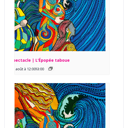
Spectacle | L’Épopée taboue
13 août à 12:00
13:00
-