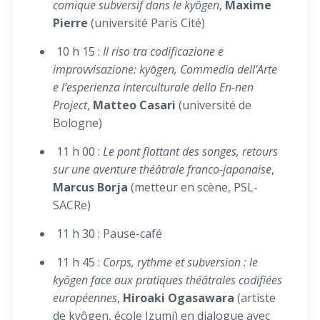
comique subversif dans le kyôgen
,
Maxime
Pierre
(université Paris Cité)
10 h 15 :
Il riso tra codificazione e
improvvisazione: kyōgen, Commedia dell’Arte
e l’esperienza interculturale dello En-nen
Project
,
Matteo Casari
(université de
Bologne)
11 h 00 :
Le pont flottant des songes, retours
sur une aventure théâtrale franco-japonaise
,
Marcus Borja
(metteur en scène, PSL-
SACRe)
11 h 30 : Pause-café
11 h 45 :
Corps, rythme et subversion : le
kyôgen face aux pratiques théâtrales codifiées
européennes
,
Hiroaki Ogasawara
(artiste
de kyôgen, école Izumi) en dialogue avec