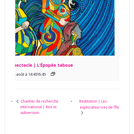
Spectacle | L’Épopée taboue
14 août à 14:45
15:45
-
Restitution | Les
Chantier de recherche
international | Rire et
explorateur·ices de l’Île
subversion