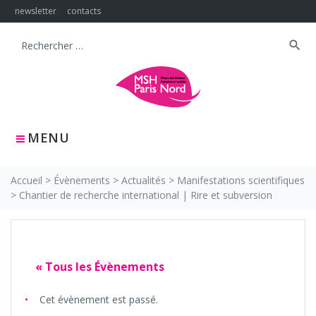
Skip
newsletter
contacts
to
content
search
Search
for:
MENU
Accueil
>
Évènements
>
Actualités
>
Manifestations scientifiques
>
Chantier de recherche international | Rire et subversion
« Tous les Évènements
Cet évènement est passé.