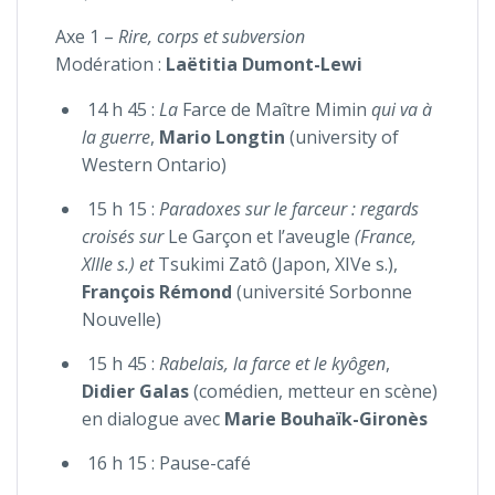
Axe 1 –
Rire, corps et subversion
Modération :
Laëtitia Dumont-Lewi
14 h 45 :
La
Farce de Maître Mimin
qui va à
la guerre
,
Mario Longtin
(university of
Western Ontario)
15 h 15 :
Paradoxes sur le farceur : regards
croisés sur
Le Garçon et l’aveugle
(France,
XIIIe s.) et
Tsukimi Zatô (Japon, XIVe s.),
François Rémond
(université Sorbonne
Nouvelle)
15 h 45 :
Rabelais, la farce et le kyôgen
,
Didier Galas
(comédien, metteur en scène)
en dialogue avec
Marie Bouhaïk-Gironès
16 h 15 : Pause-café