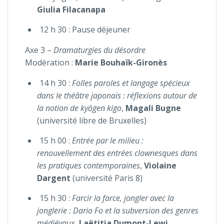
Giulia Filacanapa
12 h 30 : Pause déjeuner
Axe 3 –
Dramaturgies du désordre
Modération :
Marie Bouhaïk-Gironès
14 h 30 :
Folles paroles et langage spécieux
dans le théâtre japonais : réflexions autour de
la notion de kyôgen kigo
,
Magali Bugne
(université libre de Bruxelles)
15 h 00 :
Entrée par le milieu :
renouvellement des entrées clownesques dans
les pratiques contemporaines
,
Violaine
Dargent
(université Paris 8)
15 h 30 :
Farcir la farce, jongler avec la
jonglerie : Dario Fo et la subversion des genres
médiévaux
,
Laëtitia Dumont-Lewi