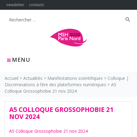
Skip
newsletter
contacts
to
content
search
Search
for:
MENU
Accueil
>
Actualités
>
Manifestations scientifiques
>
Colloque |
Discriminations à l’ère des plateformes numériques
>
A5
Colloque Grossophobie 21 nov 2024
A5 COLLOQUE GROSSOPHOBIE 21
NOV 2024
A5 Colloque Grossophobie 21 nov 2024