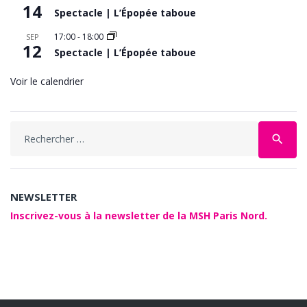
14
Spectacle | L’Épopée taboue
17:00
-
18:00
SEP
12
Spectacle | L’Épopée taboue
Voir le calendrier
Search
search
for:
NEWSLETTER
Inscrivez-vous à la newsletter de la MSH Paris Nord.