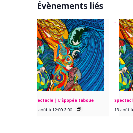
Évènements liés
Spectacle | L’Épopée taboue
Spectacl
13 août à 12:00
13:00
-
13 août à