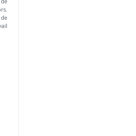
 de
rs.
 de
ail