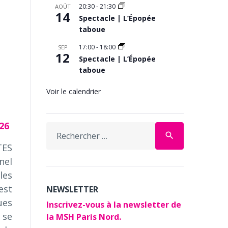
20:30
-
21:30
AOÛT
14
Spectacle | L’Épopée
taboue
17:00
-
18:00
SEP
12
Spectacle | L’Épopée
taboue
Voir le calendrier
026
Search
search
for:
TES
nel
les
est
NEWSLETTER
ues
Inscrivez-vous à la newsletter de
 se
la MSH Paris Nord.