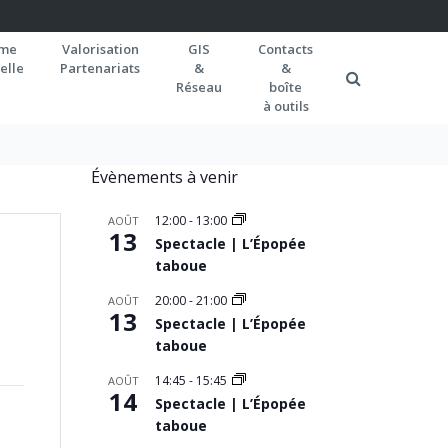
rme
Valorisation
GIS
Contacts
elle
Partenariats
&
&
Réseau
boîte
à outils
Évènements à venir
12:00
-
13:00
AOÛT
13
Spectacle | L’Épopée
taboue
20:00
-
21:00
AOÛT
13
Spectacle | L’Épopée
taboue
14:45
-
15:45
AOÛT
14
Spectacle | L’Épopée
taboue