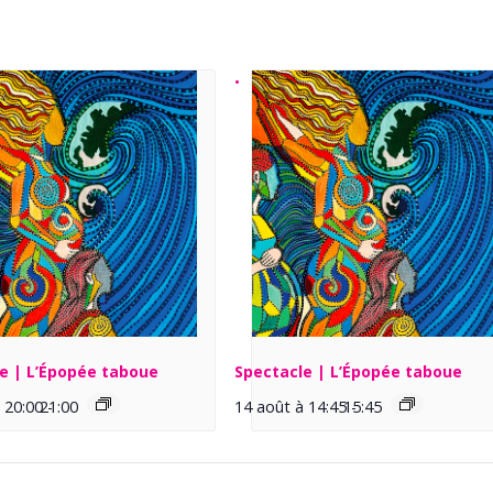
e | L’Épopée taboue
Spectacle | L’Épopée taboue
 20:00
21:00
-
14 août à 14:45
15:45
-