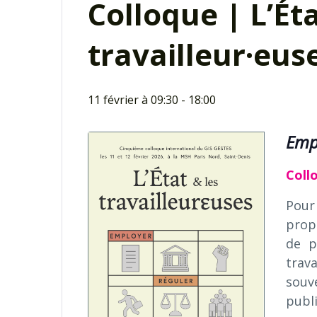
Colloque | L’Éta
travailleur·eus
11 février à 09:30
-
18:00
Empl
Coll
Pour
prop
de p
trava
souv
publ