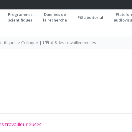
Programmes
Données de
Platefo
Pôle éditorial
scientifiques
la recherche
audiovisu
ntifiques
>
Colloque | L’État & les travailleur·euses
es travailleur·euses