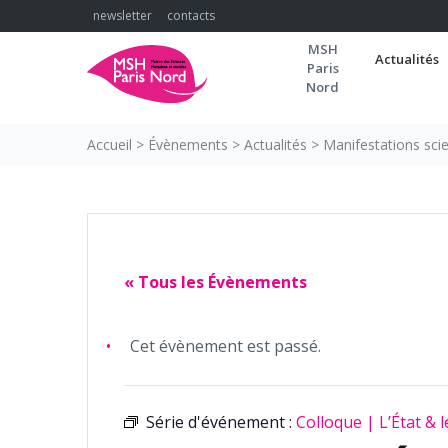
Skip
newsletter
contacts
to
MSH
content
Actualités
Paris
Nord
Accueil
>
Évènements
>
Actualités
>
Manifestations scie
« Tous les Évènements
Cet évènement est passé.
Série d'événement :
Colloque | L’État & l