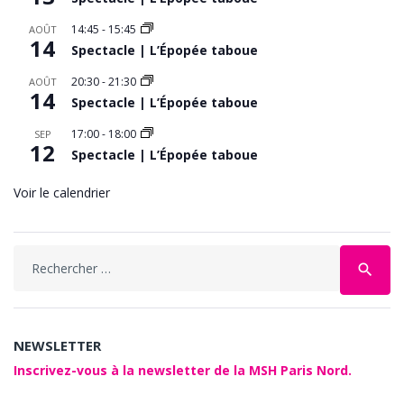
14:45
-
15:45
AOÛT
14
Spectacle | L’Épopée taboue
20:30
-
21:30
AOÛT
14
Spectacle | L’Épopée taboue
17:00
-
18:00
SEP
12
Spectacle | L’Épopée taboue
Voir le calendrier
Search
search
for:
NEWSLETTER
Inscrivez-vous à la newsletter de la MSH Paris Nord.