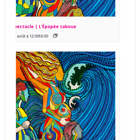
Spectacle | L’Épopée taboue
13 août à 12:00
13:00
-