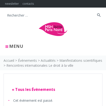
Skip
newsletter
contacts
to
content
search
Search
for:
MENU
Accueil
>
Évènements
>
Actualités
>
Manifestations scientifiques
>
Rencontres internationales Le droit à la ville
« Tous les Évènements
Cet évènement est passé.