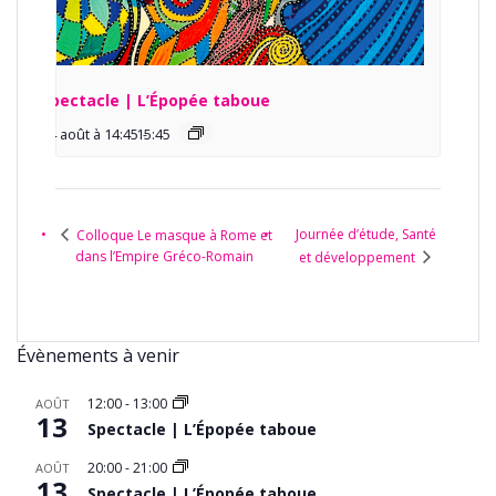
Spectacle | L’Épopée taboue
14 août à 14:45
15:45
-
Journée d’étude, Santé
Colloque Le masque à Rome et
dans l’Empire Gréco-Romain
et développement
Évènements à venir
12:00
-
13:00
AOÛT
13
Spectacle | L’Épopée taboue
20:00
-
21:00
AOÛT
13
Spectacle | L’Épopée taboue