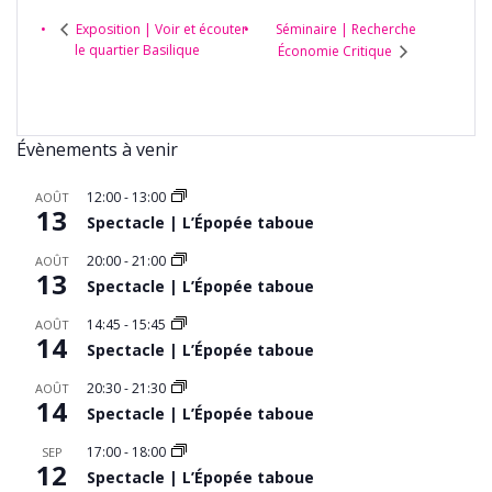
Séminaire | Recherche
Exposition | Voir et écouter
le quartier Basilique
Économie Critique
Évènements à venir
12:00
-
13:00
AOÛT
13
Spectacle | L’Épopée taboue
20:00
-
21:00
AOÛT
13
Spectacle | L’Épopée taboue
14:45
-
15:45
AOÛT
14
Spectacle | L’Épopée taboue
20:30
-
21:30
AOÛT
14
Spectacle | L’Épopée taboue
17:00
-
18:00
SEP
12
Spectacle | L’Épopée taboue