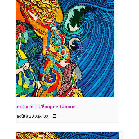
Spectacle | L’Épopée taboue
13 août à 20:00
21:00
-