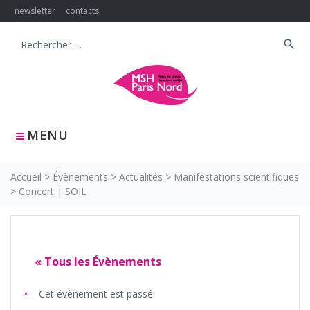
Skip
newsletter
contacts
to
content
search
Search
for:
MENU
Accueil
>
Évènements
>
Actualités
>
Manifestations scientifiques
>
Concert | SOIL
« Tous les Évènements
Cet évènement est passé.