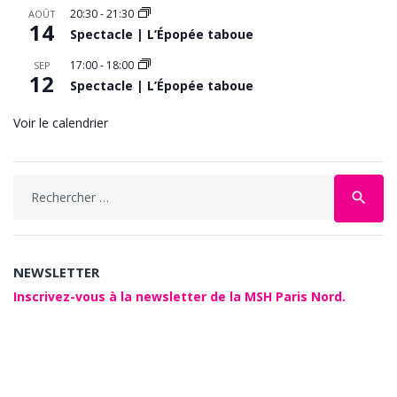
20:30
-
21:30
AOÛT
14
Spectacle | L’Épopée taboue
17:00
-
18:00
SEP
12
Spectacle | L’Épopée taboue
Voir le calendrier
Search
search
for:
NEWSLETTER
Inscrivez-vous à la newsletter de la MSH Paris Nord.