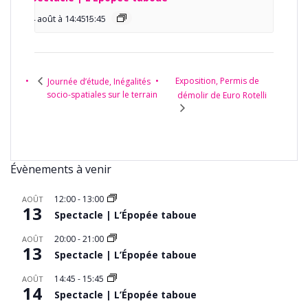
14 août à 14:45
15:45
-
Exposition, Permis de
Journée d’étude, Inégalités
socio-spatiales sur le terrain
démolir de Euro Rotelli
Évènements à venir
12:00
-
13:00
AOÛT
13
Spectacle | L’Épopée taboue
20:00
-
21:00
AOÛT
13
Spectacle | L’Épopée taboue
14:45
-
15:45
AOÛT
14
Spectacle | L’Épopée taboue