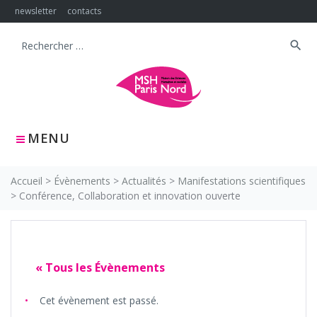
Skip
newsletter
contacts
to
content
search
Search
for:
MENU
Accueil
>
Évènements
>
Actualités
>
Manifestations scientifiques
>
Conférence, Collaboration et innovation ouverte
« Tous les Évènements
Cet évènement est passé.