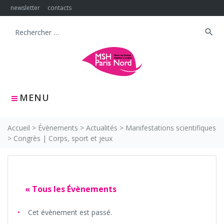
Skip
newsletter
contacts
to
content
search
Search
for:
MENU
Accueil
>
Évènements
>
Actualités
>
Manifestations scientifiques
>
Congrès | Corps, sport et jeux
« Tous les Évènements
Cet évènement est passé.