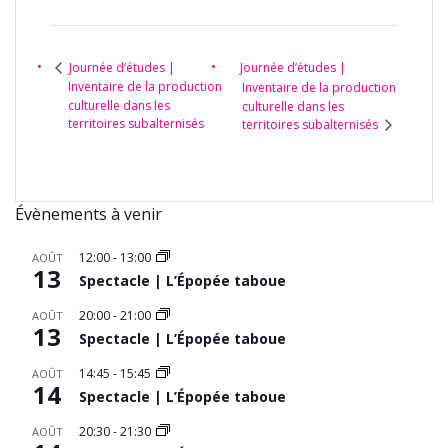
Journée d’études |
Journée d’études |
Inventaire de la production
Inventaire de la production
culturelle dans les
culturelle dans les
territoires subalternisés
territoires subalternisés
Évènements à venir
12:00
-
13:00
AOÛT
13
Spectacle | L’Épopée taboue
20:00
-
21:00
AOÛT
13
Spectacle | L’Épopée taboue
14:45
-
15:45
AOÛT
14
Spectacle | L’Épopée taboue
20:30
-
21:30
AOÛT