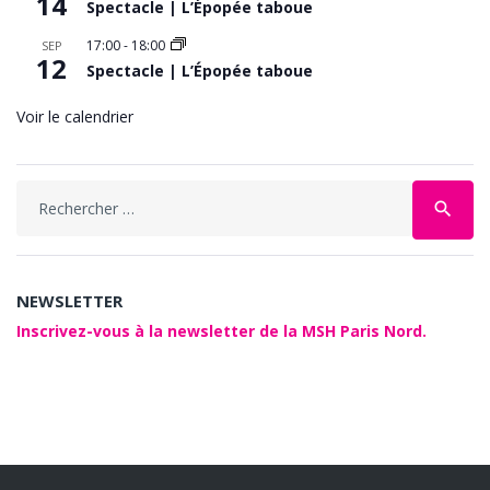
14
Spectacle | L’Épopée taboue
17:00
-
18:00
SEP
12
Spectacle | L’Épopée taboue
Voir le calendrier
Search
search
for:
NEWSLETTER
Inscrivez-vous à la newsletter de la MSH Paris Nord.