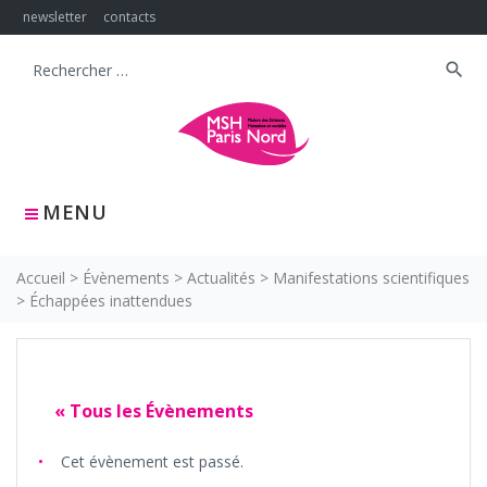
Skip
newsletter
contacts
to
content
search
Search
for:
MENU
Accueil
>
Évènements
>
Actualités
>
Manifestations scientifiques
>
Échappées inattendues
« Tous les Évènements
Cet évènement est passé.