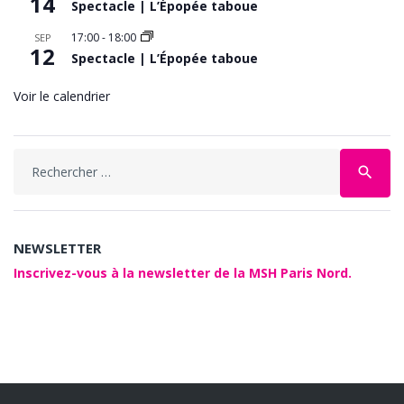
14
Spectacle | L’Épopée taboue
17:00
-
18:00
SEP
12
Spectacle | L’Épopée taboue
Voir le calendrier
Search
search
for:
NEWSLETTER
Inscrivez-vous à la newsletter de la MSH Paris Nord.