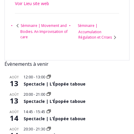
Voir Lieu site web
Séminaire |
Séminaire | Movement and
Bodies. An Improvisation of
Accumulation
care
Régulation et Crises
Évènements à venir
12:00
-
13:00
AOÛT
13
Spectacle | L’Épopée taboue
20:00
-
21:00
AOÛT
13
Spectacle | L’Épopée taboue
14:45
-
15:45
AOÛT
14
Spectacle | L’Épopée taboue
20:30
-
21:30
AOÛT