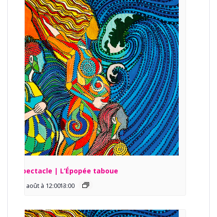
Spectacle | L’Épopée taboue
13 août à 12:00
13:00
-