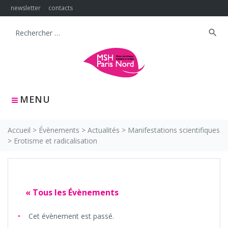
Skip
newsletter
contacts
to
content
search
Search
for:
MENU
Accueil
>
Évènements
>
Actualités
>
Manifestations scientifiques
>
Erotisme et radicalisation
« Tous les Évènements
Cet évènement est passé.