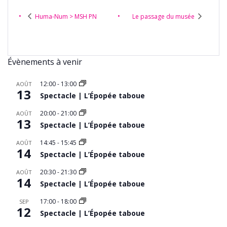
Huma-Num > MSH PN
Le passage du musée
Évènements à venir
12:00
-
13:00
AOÛT
13
Spectacle | L’Épopée taboue
20:00
-
21:00
AOÛT
13
Spectacle | L’Épopée taboue
14:45
-
15:45
AOÛT
14
Spectacle | L’Épopée taboue
20:30
-
21:30
AOÛT
14
Spectacle | L’Épopée taboue
17:00
-
18:00
SEP
12
Spectacle | L’Épopée taboue