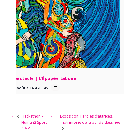
Spectacle | L’Épopée taboue
14 août à 14:45
15:45
-
Exposition, Paroles d’autrices,
Hackathon –
Human2 Sport
matrimoine de la bande dessinée
2022