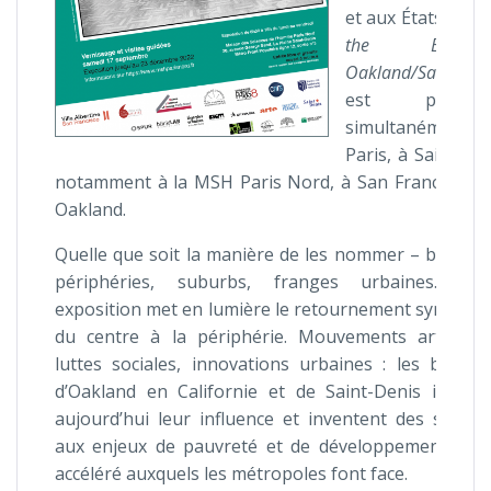
et aux États-Unis
the Banlieue
Oakland/Saint-Den
est présent
simultanément
Paris, à Saint-De
notamment à la MSH Paris Nord, à San Francisco e
Oakland.
Quelle que soit la manière de les nommer – banlieu
périphéries, suburbs, franges urbaines… cet
exposition met en lumière le retournement symboli
du centre à la périphérie. Mouvements artistiqu
luttes sociales, innovations urbaines : les banlie
d’Oakland en Californie et de Saint-Denis impos
aujourd’hui leur influence et inventent des soluti
aux enjeux de pauvreté et de développement urb
accéléré auxquels les métropoles font face.