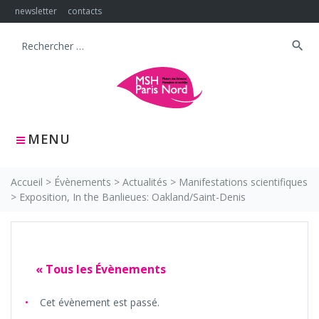
Skip
newsletter
contacts
to
content
search
Search
for:
MENU
Accueil
>
Évènements
>
Actualités
>
Manifestations scientifiques
>
Exposition, In the Banlieues: Oakland/Saint-Denis
« Tous les Évènements
Cet évènement est passé.