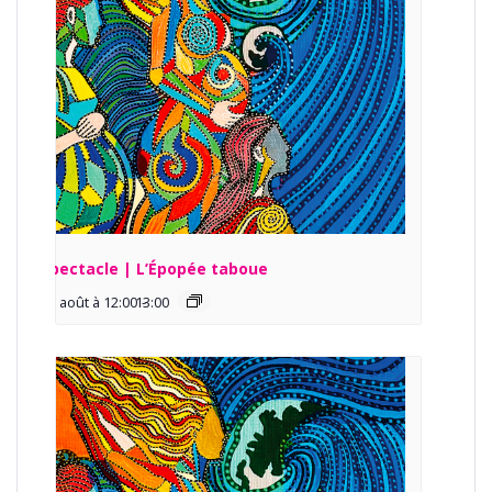
Spectacle | L’Épopée taboue
13 août à 12:00
13:00
-