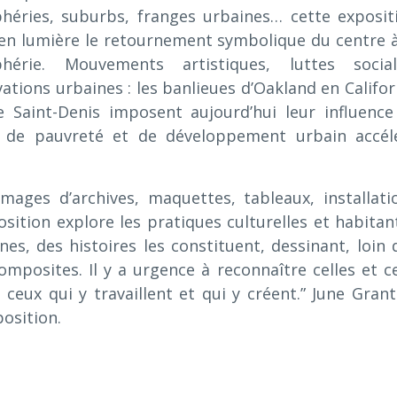
phéries, suburbs, franges urbaines… cette exposit
en lumière le retournement symbolique du centre à
phérie. Mouvements artistiques, luttes social
ations urbaines : les banlieues d’Oakland en Califor
e Saint-Denis imposent aujourd’hui leur influence
x de pauvreté et de développement urbain accél
ages d’archives, maquettes, tableaux, installati
position explore les pratiques culturelles et habitan
es, des histoires les constituent, dessinant, loin 
omposites. Il y a urgence à reconnaître celles et c
t ceux qui y travaillent et qui y créent.” June Grant
osition.