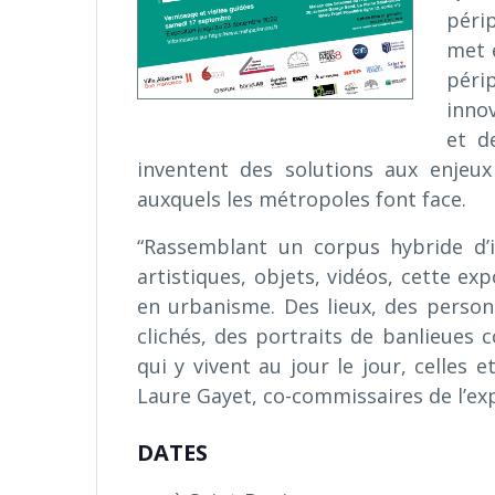
péri
met 
péri
innov
et d
inventent des solutions aux enjeu
auxquels les métropoles font face.
“Rassemblant un corpus hybride d’im
artistiques, objets, vidéos, cette ex
en urbanisme. Des lieux, des personn
clichés, des portraits de banlieues c
qui y vivent au jour le jour, celles e
Laure Gayet, co-commissaires de l’exp
DATES