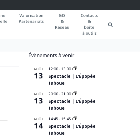
rme
Valorisation
GIS
Contacts
elle
Partenariats
&
&
Réseau
boîte
à outils
Évènements à venir
12:00
-
13:00
AOÛT
13
Spectacle | L’Épopée
taboue
20:00
-
21:00
AOÛT
13
Spectacle | L’Épopée
taboue
14:45
-
15:45
AOÛT
14
Spectacle | L’Épopée
taboue