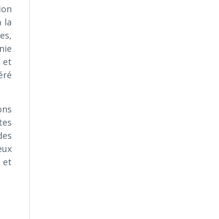
ion
 la
es,
nie
 et
éré
ons
tes
des
eux
 et