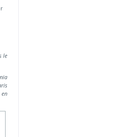
er
 le
rnia
ris
 en