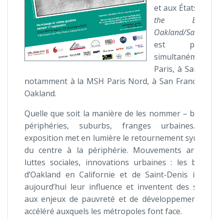
et aux États-Unis
the Banlieue
Oakland/Saint-Den
est présent
simultanément
Paris, à Saint-De
notamment à la MSH Paris Nord, à San Francisco e
Oakland.
Quelle que soit la manière de les nommer – banlieu
périphéries, suburbs, franges urbaines… cet
exposition met en lumière le retournement symboli
du centre à la périphérie. Mouvements artistiqu
luttes sociales, innovations urbaines : les banlie
d’Oakland en Californie et de Saint-Denis impos
aujourd’hui leur influence et inventent des soluti
aux enjeux de pauvreté et de développement urb
accéléré auxquels les métropoles font face.