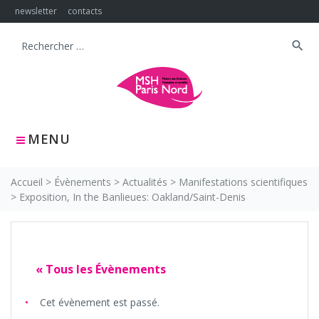
Skip
newsletter
contacts
to
content
search
Search
for:
MENU
Accueil
>
Évènements
>
Actualités
>
Manifestations scientifiques
>
Exposition, In the Banlieues: Oakland/Saint-Denis
« Tous les Évènements
Cet évènement est passé.