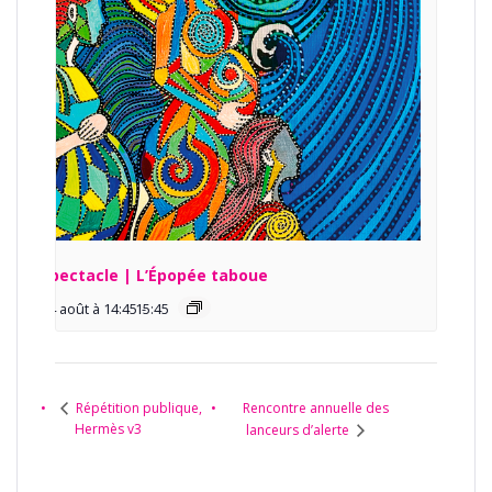
Spectacle | L’Épopée taboue
14 août à 14:45
15:45
-
Rencontre annuelle des
Répétition publique,
Hermès v3
lanceurs d’alerte