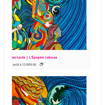
Spectacle | L’Épopée taboue
13 août à 12:00
13:00
-