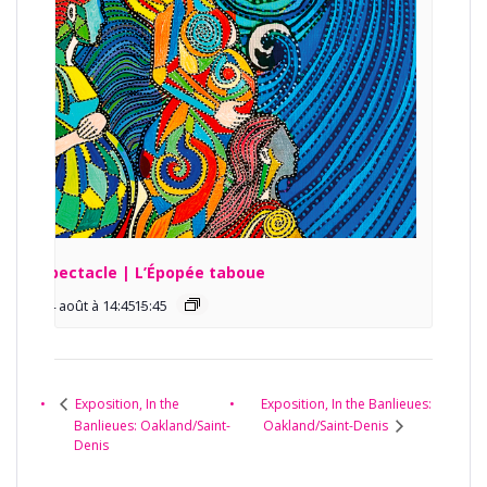
Spectacle | L’Épopée taboue
14 août à 14:45
15:45
-
Exposition, In the Banlieues:
Exposition, In the
Banlieues: Oakland/Saint-
Oakland/Saint-Denis
Denis