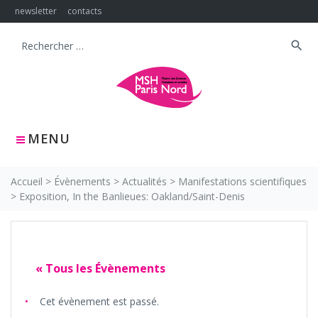
Skip
newsletter
contacts
to
content
search
Search
for:
MENU
Accueil
>
Évènements
>
Actualités
>
Manifestations scientifiques
>
Exposition, In the Banlieues: Oakland/Saint-Denis
« Tous les Évènements
Cet évènement est passé.