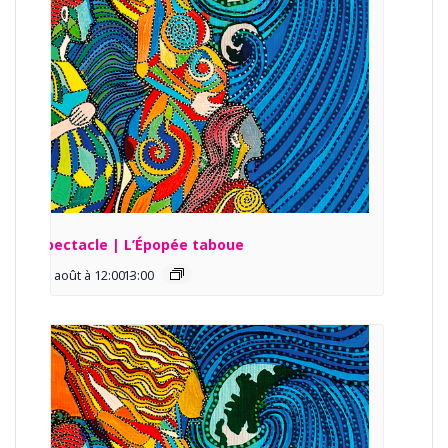
Spectacle | L’Épopée taboue
13 août à 12:00
13:00
-