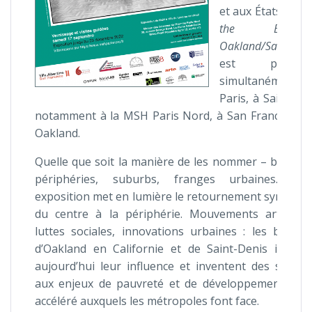
et aux États-Unis
the Banlieue
Oakland/Saint-Den
est présent
simultanément
Paris, à Saint-De
notamment à la MSH Paris Nord, à San Francisco e
Oakland.
Quelle que soit la manière de les nommer – banlieu
périphéries, suburbs, franges urbaines… cet
exposition met en lumière le retournement symboli
du centre à la périphérie. Mouvements artistiqu
luttes sociales, innovations urbaines : les banlie
d’Oakland en Californie et de Saint-Denis impos
aujourd’hui leur influence et inventent des soluti
aux enjeux de pauvreté et de développement urb
accéléré auxquels les métropoles font face.