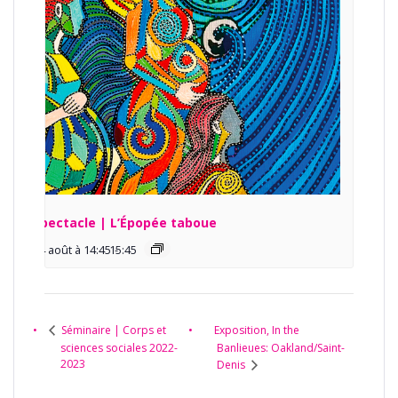
Spectacle | L’Épopée taboue
14 août à 14:45
15:45
-
Exposition, In the
Séminaire | Corps et
sciences sociales 2022-
Banlieues: Oakland/Saint-
2023
Denis