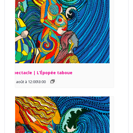
Spectacle | L’Épopée taboue
13 août à 12:00
13:00
-