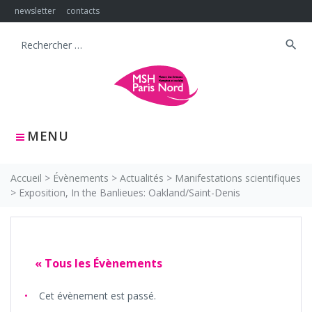
Skip
newsletter
contacts
to
content
search
Search
for:
MENU
Accueil
>
Évènements
>
Actualités
>
Manifestations scientifiques
>
Exposition, In the Banlieues: Oakland/Saint-Denis
« Tous les Évènements
Cet évènement est passé.