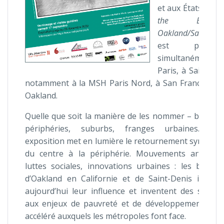
et aux États-Unis
the Banlieue
Oakland/Saint-Den
est présent
simultanément
Paris, à Saint-De
notamment à la MSH Paris Nord, à San Francisco e
Oakland.
Quelle que soit la manière de les nommer – banlieu
périphéries, suburbs, franges urbaines… cet
exposition met en lumière le retournement symboli
du centre à la périphérie. Mouvements artistiqu
luttes sociales, innovations urbaines : les banlie
d’Oakland en Californie et de Saint-Denis impos
aujourd’hui leur influence et inventent des soluti
aux enjeux de pauvreté et de développement urb
accéléré auxquels les métropoles font face.