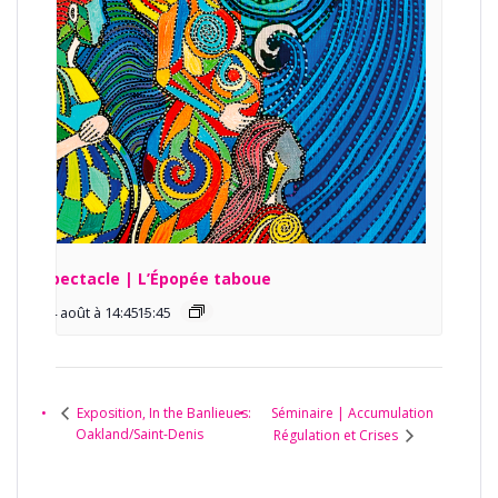
Spectacle | L’Épopée taboue
14 août à 14:45
15:45
-
Séminaire | Accumulation
Exposition, In the Banlieues:
Oakland/Saint-Denis
Régulation et Crises