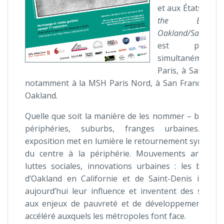
et aux États-Unis
the Banlieue
Oakland/Saint-Den
est présent
simultanément
Paris, à Saint-De
notamment à la MSH Paris Nord, à San Francisco e
Oakland.
Quelle que soit la manière de les nommer – banlieu
périphéries, suburbs, franges urbaines… cet
exposition met en lumière le retournement symboli
du centre à la périphérie. Mouvements artistiqu
luttes sociales, innovations urbaines : les banlie
d’Oakland en Californie et de Saint-Denis impos
aujourd’hui leur influence et inventent des soluti
aux enjeux de pauvreté et de développement urb
accéléré auxquels les métropoles font face.