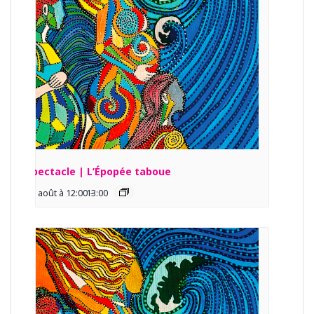
Spectacle | L’Épopée taboue
13 août à 12:00
13:00
-