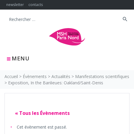
Skip
newsletter
contacts
to
content
search
Search
for:
MENU
Accueil
>
Évènements
>
Actualités
>
Manifestations scientifiques
>
Exposition, In the Banlieues: Oakland/Saint-Denis
« Tous les Évènements
Cet évènement est passé.