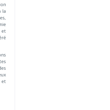
ion
 la
es,
nie
 et
éré
ons
tes
des
eux
 et