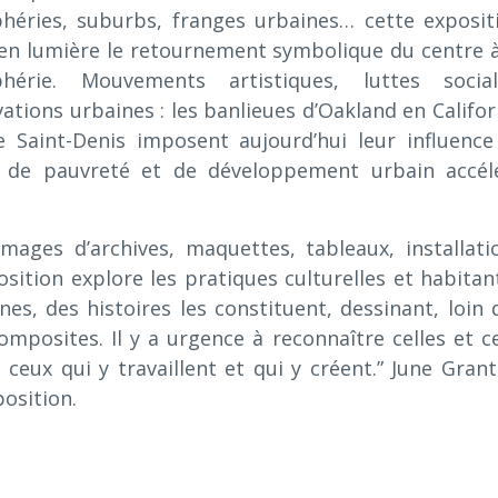
phéries, suburbs, franges urbaines… cette exposit
en lumière le retournement symbolique du centre à
phérie. Mouvements artistiques, luttes social
ations urbaines : les banlieues d’Oakland en Califor
e Saint-Denis imposent aujourd’hui leur influence
x de pauvreté et de développement urbain accél
ages d’archives, maquettes, tableaux, installati
position explore les pratiques culturelles et habitan
es, des histoires les constituent, dessinant, loin 
omposites. Il y a urgence à reconnaître celles et c
t ceux qui y travaillent et qui y créent.” June Grant
osition.