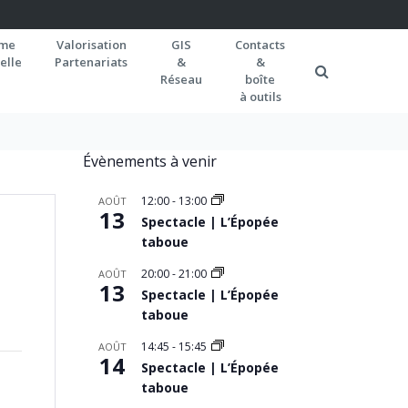
rme
Valorisation
GIS
Contacts
elle
Partenariats
&
&
Réseau
boîte
à outils
Évènements à venir
12:00
-
13:00
AOÛT
13
Spectacle | L’Épopée
taboue
20:00
-
21:00
AOÛT
13
Spectacle | L’Épopée
taboue
14:45
-
15:45
AOÛT
14
Spectacle | L’Épopée
taboue