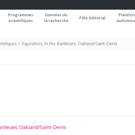
Programmes
Données de
Platefo
Pôle éditorial
scientifiques
la recherche
audiovisu
ntifiques
>
Exposition, In the Banlieues: Oakland/Saint-Denis
anlieues: Oakland/Saint-Denis