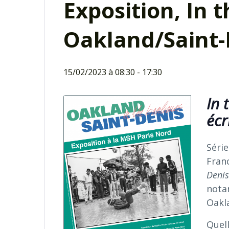
Exposition, In 
Oakland/Saint-
15/02/2023 à 08:30
-
17:30
In 
écr
Série
Fran
Denis
nota
Oakl
Quel