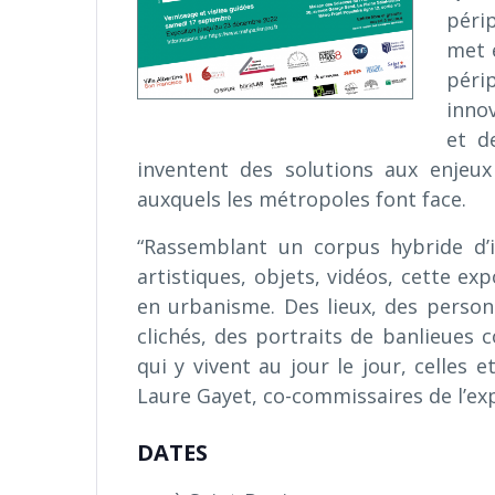
péri
met 
péri
innov
et d
inventent des solutions aux enjeu
auxquels les métropoles font face.
“Rassemblant un corpus hybride d’im
artistiques, objets, vidéos, cette ex
en urbanisme. Des lieux, des personn
clichés, des portraits de banlieues c
qui y vivent au jour le jour, celles e
Laure Gayet, co-commissaires de l’exp
DATES