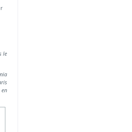
er
 le
rnia
ris
 en