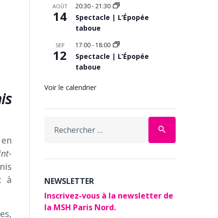
20:30
-
21:30
AOÛT
14
Spectacle | L’Épopée
taboue
17:00
-
18:00
SEP
12
Spectacle | L’Épopée
taboue
Voir le calendrier
is
Search
search
for:
 en
nt-
nis
t à
NEWSLETTER
Inscrivez-vous à la newsletter de
la MSH Paris Nord.
es,