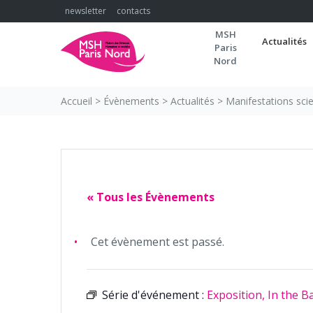
Skip
newsletter
contacts
to
MSH
content
Actualités
Paris
Nord
Accueil
>
Évènements
>
Actualités
>
Manifestations scie
« Tous les Évènements
Cet évènement est passé.
Série d'événement :
Exposition, In the B