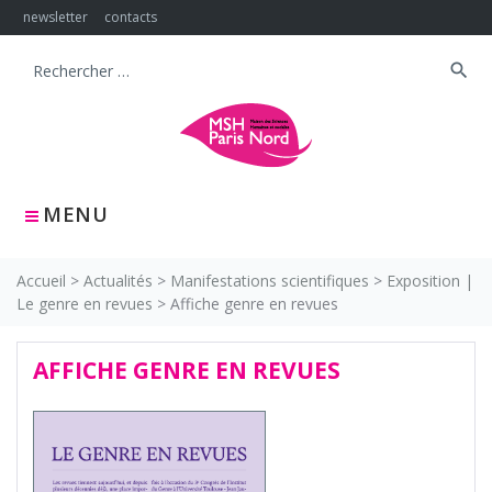
Skip
newsletter
contacts
to
content
search
Search
for:
MENU
Accueil
>
Actualités
>
Manifestations scientifiques
>
Exposition |
Le genre en revues
>
Affiche genre en revues
AFFICHE GENRE EN REVUES