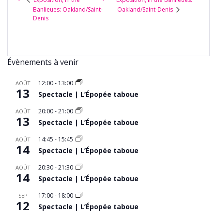
Banlieues: Oakland/Saint-
Oakland/Saint-Denis
Denis
Évènements à venir
12:00
-
13:00
AOÛT
13
Spectacle | L’Épopée taboue
20:00
-
21:00
AOÛT
13
Spectacle | L’Épopée taboue
14:45
-
15:45
AOÛT
14
Spectacle | L’Épopée taboue
20:30
-
21:30
AOÛT
14
Spectacle | L’Épopée taboue
17:00
-
18:00
SEP
12
Spectacle | L’Épopée taboue