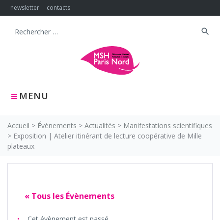
Skip
newsletter
contacts
to
content
search
Search
for:
MENU
Accueil
>
Évènements
>
Actualités
>
Manifestations scientifiques
>
Exposition | Atelier itinérant de lecture coopérative de Mille
plateaux
« Tous les Évènements
Cet évènement est passé.