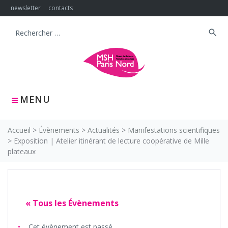
Skip
newsletter
contacts
to
content
search
Search
for:
MENU
Accueil
>
Évènements
>
Actualités
>
Manifestations scientifiques
>
Exposition | Atelier itinérant de lecture coopérative de Mille
plateaux
« Tous les Évènements
Cet évènement est passé.