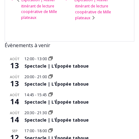
itinérant de lecture
itinérant de lecture
coopérative de Mille
coopérative de Mille
plateaux
plateaux
Évènements à venir
12:00
-
13:00
AOÛT
13
Spectacle | L’Épopée taboue
20:00
-
21:00
AOÛT
13
Spectacle | L’Épopée taboue
14:45
-
15:45
AOÛT
14
Spectacle | L’Épopée taboue
20:30
-
21:30
AOÛT
14
Spectacle | L’Épopée taboue
17:00
-
18:00
SEP
12
Spectacle | L’Épopée taboue