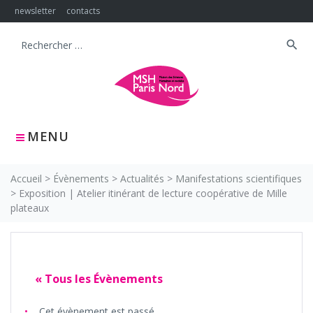
Skip
newsletter
contacts
to
content
search
Search
for:
MENU
Accueil
>
Évènements
>
Actualités
>
Manifestations scientifiques
>
Exposition | Atelier itinérant de lecture coopérative de Mille
plateaux
« Tous les Évènements
Cet évènement est passé.