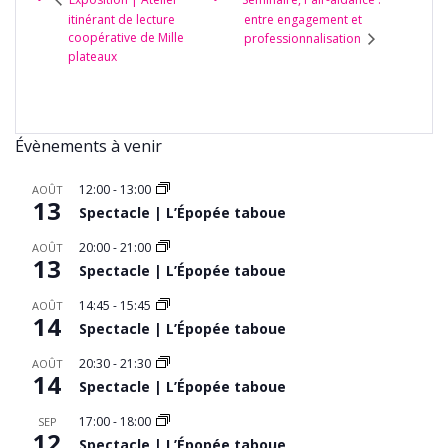
itinérant de lecture
entre engagement et
coopérative de Mille
professionnalisation
plateaux
Évènements à venir
12:00
-
13:00
AOÛT
13
Spectacle | L’Épopée taboue
20:00
-
21:00
AOÛT
13
Spectacle | L’Épopée taboue
14:45
-
15:45
AOÛT
14
Spectacle | L’Épopée taboue
20:30
-
21:30
AOÛT
14
Spectacle | L’Épopée taboue
17:00
-
18:00
SEP
12
Spectacle | L’Épopée taboue