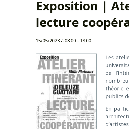
Exposition | Ate
lecture coopéra
15/05/2023 à 08:00
-
18:00
Les ateli
universit
de l’int
nombreus
théorie e
publics d
En partic
architect
d’artistes