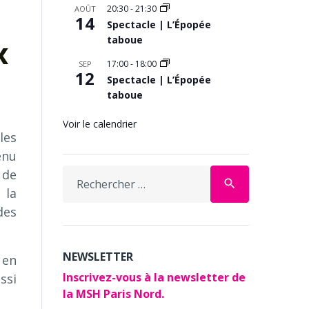
20:30
-
21:30
AOÛT
14
Spectacle | L’Épopée
x
taboue
17:00
-
18:00
SEP
12
Spectacle | L’Épopée
taboue
Voir le calendrier
les
enu
Search
 de
search
for:
 la
des
NEWSLETTER
 en
Inscrivez-vous à la newsletter de
ssi
la MSH Paris Nord.