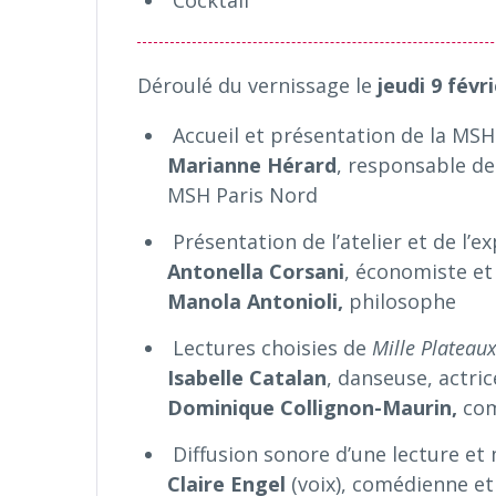
Déroulé du vernissage le
jeudi 9 févri
Accueil et présentation de la MSH
Marianne Hérard
, responsable de
MSH Paris Nord
Présentation de l’atelier et de l’e
Antonella Corsani
, économiste et
Manola Antonioli,
philosophe
Lectures choisies de
Mille Plateau
Isabelle Catalan
,
d
anseuse, actric
Dominique Collignon-Maurin,
com
Diffusion sonore d’une lecture e
Claire Engel
(voix), comédienne e