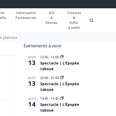
rme
Valorisation
GIS
Contacts
elle
Partenariats
&
&
Réseau
boîte
à outils
le plateaux
Évènements à venir
12:00
-
13:00
AOÛT
13
Spectacle | L’Épopée
taboue
20:00
-
21:00
AOÛT
13
Spectacle | L’Épopée
taboue
14:45
-
15:45
AOÛT
14
Spectacle | L’Épopée
taboue