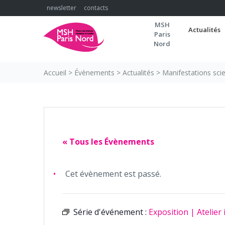
Skip
newsletter
contacts
to
MSH
content
Actualités
Paris
Nord
Accueil
>
Évènements
>
Actualités
>
Manifestations scie
« Tous les Évènements
Cet évènement est passé.
Série d'événement :
Exposition | Atelier