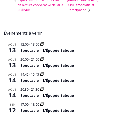
de lecture coopérative de Mille
Gis Démocratie et
plateaux
Participation
Évènements à venir
12:00
-
13:00
AOÛT
13
Spectacle | L’Épopée taboue
20:00
-
21:00
AOÛT
13
Spectacle | L’Épopée taboue
14:45
-
15:45
AOÛT
14
Spectacle | L’Épopée taboue
20:30
-
21:30
AOÛT
14
Spectacle | L’Épopée taboue
17:00
-
18:00
SEP
12
Spectacle | L’Épopée taboue