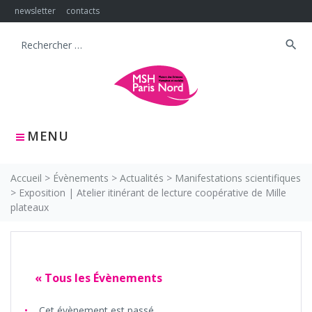
Skip
newsletter
contacts
to
content
search
Search
for:
MENU
Accueil
>
Évènements
>
Actualités
>
Manifestations scientifiques
>
Exposition | Atelier itinérant de lecture coopérative de Mille
plateaux
« Tous les Évènements
Cet évènement est passé.