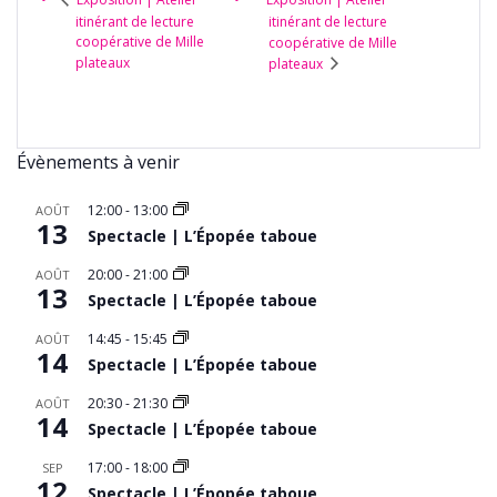
itinérant de lecture
itinérant de lecture
coopérative de Mille
coopérative de Mille
plateaux
plateaux
Évènements à venir
12:00
-
13:00
AOÛT
13
Spectacle | L’Épopée taboue
20:00
-
21:00
AOÛT
13
Spectacle | L’Épopée taboue
14:45
-
15:45
AOÛT
14
Spectacle | L’Épopée taboue
20:30
-
21:30
AOÛT
14
Spectacle | L’Épopée taboue
17:00
-
18:00
SEP
12
Spectacle | L’Épopée taboue