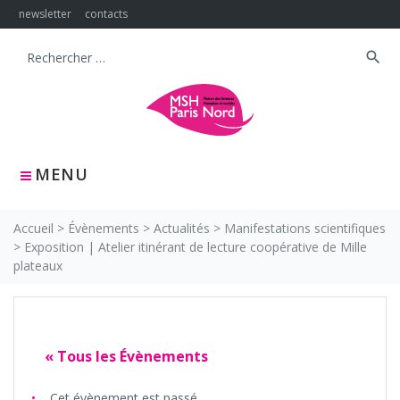
Skip
newsletter
contacts
to
content
search
Search
for:
MENU
Accueil
>
Évènements
>
Actualités
>
Manifestations scientifiques
>
Exposition | Atelier itinérant de lecture coopérative de Mille
plateaux
« Tous les Évènements
Cet évènement est passé.