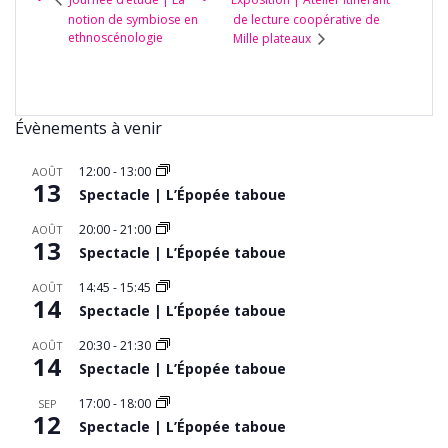
notion de symbiose en
de lecture coopérative de
ethnoscénologie
Mille plateaux
Évènements à venir
12:00
-
13:00
AOÛT
13
Spectacle | L’Épopée taboue
20:00
-
21:00
AOÛT
13
Spectacle | L’Épopée taboue
14:45
-
15:45
AOÛT
14
Spectacle | L’Épopée taboue
20:30
-
21:30
AOÛT
14
Spectacle | L’Épopée taboue
17:00
-
18:00
SEP
12
Spectacle | L’Épopée taboue