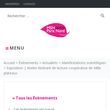
Skip
newsletter
contacts
to
content
search
Search
for:
MENU
Accueil
>
Évènements
>
Actualités
>
Manifestations scientifiques
>
Exposition | Atelier itinérant de lecture coopérative de Mille
plateaux
« Tous les Évènements
Cet évènement est passé.