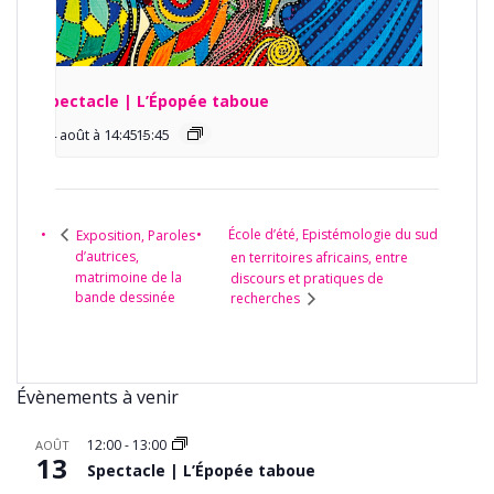
Spectacle | L’Épopée taboue
14 août à 14:45
15:45
-
École d’été, Epistémologie du sud
Exposition, Paroles
d’autrices,
en territoires africains, entre
matrimoine de la
discours et pratiques de
bande dessinée
recherches
Évènements à venir
12:00
-
13:00
AOÛT
13
Spectacle | L’Épopée taboue