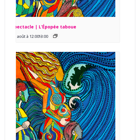
Spectacle | L’Épopée taboue
13 août à 12:00
13:00
-