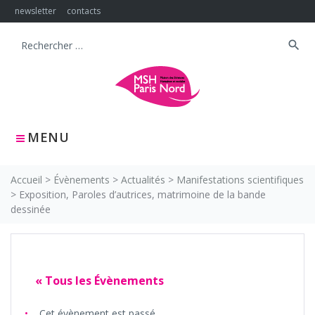
Skip
newsletter
contacts
to
content
search
Search
for:
MENU
Accueil
>
Évènements
>
Actualités
>
Manifestations scientifiques
>
Exposition, Paroles d’autrices, matrimoine de la bande
dessinée
« Tous les Évènements
Cet évènement est passé.