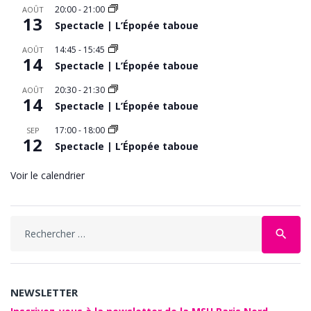
20:00
-
21:00
AOÛT
13
Spectacle | L’Épopée taboue
14:45
-
15:45
AOÛT
14
Spectacle | L’Épopée taboue
20:30
-
21:30
AOÛT
14
Spectacle | L’Épopée taboue
17:00
-
18:00
SEP
12
Spectacle | L’Épopée taboue
Voir le calendrier
Search
search
for:
NEWSLETTER