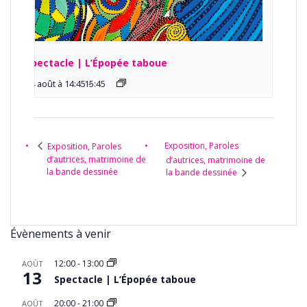
Spectacle | L’Épopée taboue
14 août à 14:45
15:45
-
Exposition, Paroles
Exposition, Paroles
d’autrices, matrimoine de
d’autrices, matrimoine de
la bande dessinée
la bande dessinée
Évènements à venir
12:00
-
13:00
AOÛT
13
Spectacle | L’Épopée taboue
20:00
-
21:00
AOÛT