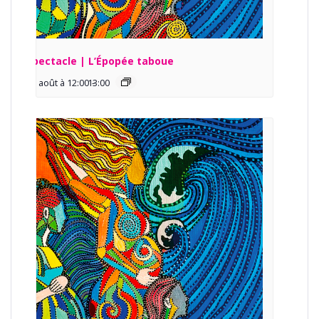
Spectacle | L’Épopée taboue
13 août à 12:00
13:00
-