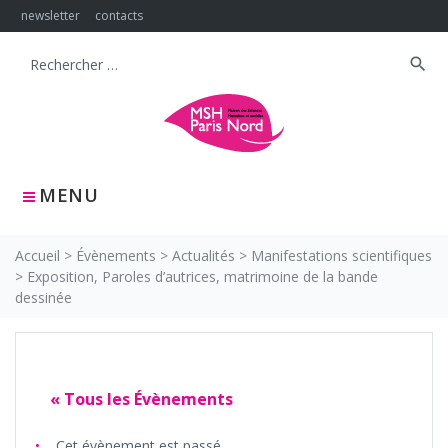
Skip
newsletter
contacts
to
content
search
Search
for:
MENU
Accueil
>
Évènements
>
Actualités
>
Manifestations scientifiques
>
Exposition, Paroles d’autrices, matrimoine de la bande
dessinée
« Tous les Évènements
Cet évènement est passé.