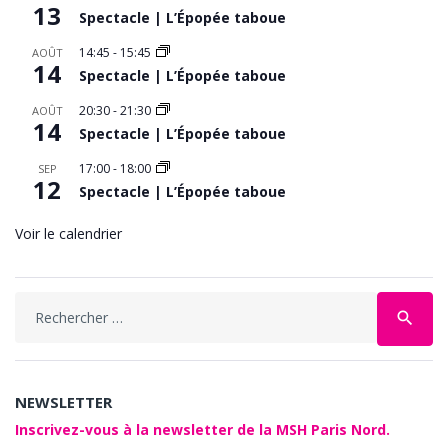
13
Spectacle | L’Épopée taboue
14:45
-
15:45
AOÛT
14
Spectacle | L’Épopée taboue
20:30
-
21:30
AOÛT
14
Spectacle | L’Épopée taboue
17:00
-
18:00
SEP
12
Spectacle | L’Épopée taboue
Voir le calendrier
Search
search
for:
NEWSLETTER
Inscrivez-vous à la newsletter de la MSH Paris Nord.